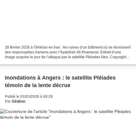
28 février 2026 à Téhéran en Iran : les ruines d’un bâtiment où se réunissent
des responsables iraniens avec l’Ayatollah Ali Khamenei. Extrait d’une
image acquise le jour de l’attaque par le satellite Pléiades Neo. Copyright
Airbus DS 2026 Samedi 28 février...
Inondations à Angers : le satellite Pléiades
témoin de la lente décrue
Publié le 01/03/2026 à 00:29
Par
Gédéon