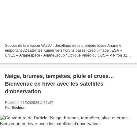
Succès de la mission VA267 : décollage de la première fusée Ariane 6
emportant 32 satellites Kuiper vers l’orbite basse. Crédit image : ESA –
CNES – Arianespace - ArianeGroup / Optique Vidéo du CGS – P. Piron 32
pour la première 64… Amis des puissances...
Neige, brumes, tempêtes, pluie et crues…
Bienvenue en hiver avec les satellites
d’observation
Publié le 01/02/2026 à 22:47
Par
Gédéon