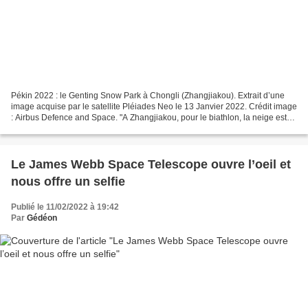
Pékin 2022 : le Genting Snow Park à Chongli (Zhangjiakou). Extrait d’une
image acquise par le satellite Pléiades Neo le 13 Janvier 2022. Crédit image
: Airbus Defence and Space. "A Zhangjiakou, pour le biathlon, la neige est
canon" aurait pu dire Quentin...
Le James Webb Space Telescope ouvre l’oeil et
nous offre un selfie
Publié le 11/02/2022 à 19:42
Par
Gédéon