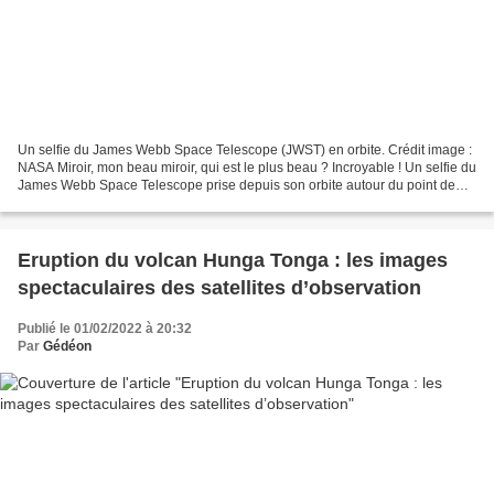
Un selfie du James Webb Space Telescope (JWST) en orbite. Crédit image :
NASA Miroir, mon beau miroir, qui est le plus beau ? Incroyable ! Un selfie du
James Webb Space Telescope prise depuis son orbite autour du point de
Lagrange L2. Il n’y a pas de...
Eruption du volcan Hunga Tonga : les images
spectaculaires des satellites d’observation
Publié le 01/02/2022 à 20:32
Par
Gédéon