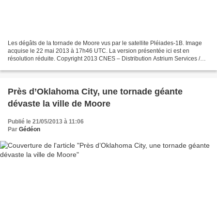
Les dégâts de la tornade de Moore vus par le satellite Pléiades-1B. Image
acquise le 22 mai 2013 à 17h46 UTC. La version présentée ici est en
résolution réduite. Copyright 2013 CNES – Distribution Astrium Services /
Spot Image La première évaluation donnait...
Près d’Oklahoma City, une tornade géante
dévaste la ville de Moore
Publié le 21/05/2013 à 11:06
Par
Gédéon