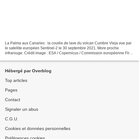
La Palma aux Canaries : la coulée de lave du volcan Cumbre Vieja vue par
le satellite européen Sentinel-2 le 30 septembre 2021. More proche
infrarouge. Crédit image : ESA / Copernicus / Commission européenne Fire
in the Water, Smoke in the Sky Aux Canaries,...
Hébergé par Overblog
Top articles
Pages
Contact
Signaler un abus
C.G.U.
Cookies et données personnelles
Préférences cookies