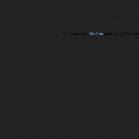
Voir le profil de
Gédéon
sur le portail Overbl