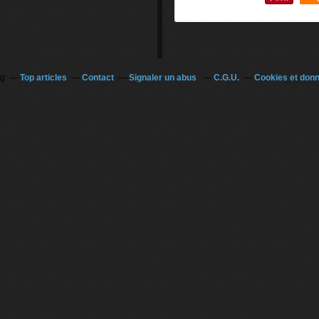
0
og
Top articles
Contact
Signaler un abus
C.G.U.
Cookies et don