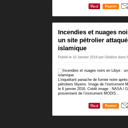
Repost
0
Incendies et nuages noi
un site pétrolier attaqué
islamique
Publié le 10 Janvier 2016 par Gédéon
dans
L’inquiétant panache de fumée noire après l
pétroliers libyens. Image de l’instrument 
le 6 janvier 2016. Crédit image : NASA 
proviennent de l’instrument MODIS...
Repost
0