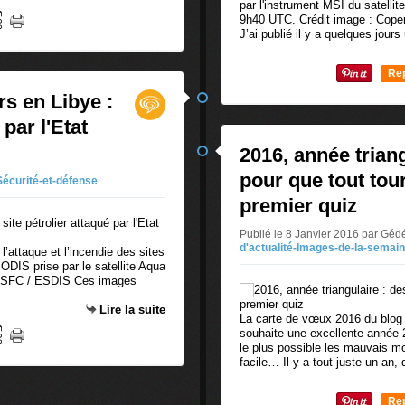
par l'instrument MSI du satellit
9h40 UTC. Crédit image : Cop
J’ai publié il y a quelques jours 
Re
0
rs en Libye :
 par l'Etat
2016, année trian
pour que tout tour
Sécurité-et-défense
premier quiz
Publié le 8 Janvier 2016 par Gé
d'actualité-Images-de-la-semai
’attaque et l’incendie des sites
MODIS prise par le satellite Aqua
/ GSFC / ESDIS Ces images
Lire la suite
La carte de vœux 2016 du blog 
souhaite une excellente année 2
le plus possible les mauvais m
facile… Il y a tout juste un an, 
Re