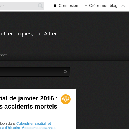
Connexion
+
Créer mon blog
t techniques, etc. A l 'école
tact
ial de janvier 2016 :
es accidents mortels
édéon
dans
Calendrier-spatial- et
eu-d'histoire
,
Accidents et pannes