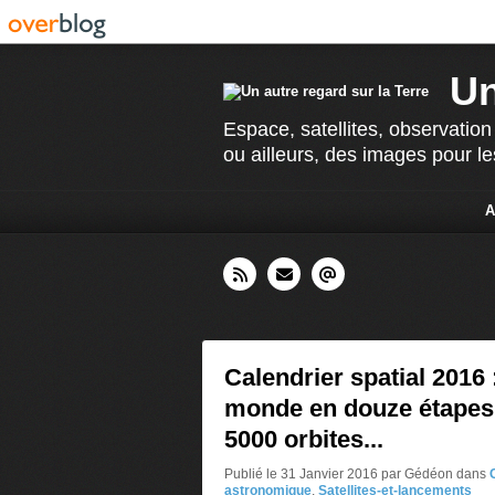
Un
Espace, satellites, observation
ou ailleurs, des images pour le
A
Calendrier spatial 2016 
monde en douze étapes 
5000 orbites...
Publié le 31 Janvier 2016 par Gédéon
dans
astronomique
,
Satellites-et-lancements