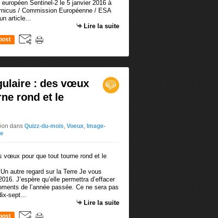
e européen Sentinel-2 le 5 janvier 2016 à
ernicus / Commission Européenne / ESA
un article...
Lire la suite
post
gulaire : des vœux
ne rond et le
déon
dans
Quizz-du-mois
,
Voeux
,
Image-
ne
Un autre regard sur la Terre Je vous
016. J’espère qu’elle permettra d’effacer
oments de l’année passée. Ce ne sera pas
dix-sept...
Lire la suite
post