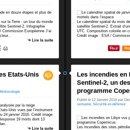
 sur la Terre : un tour du monde
Le calendrier spatial du mois de
ite Sentinel-2. Infographie
satellite Sentinel-2. Extrait d’
 / Commission Européenne J’ai
UTC. Composition colorée en co
teur...
Crédit image : ESA / Commissi
Lire la suite
Re
0
des Etats-Unis
Les incendies en 
Sentinel-2, un des
programme Cope
Météorologie
Publié le 12 Janvier 2016 par G
semaine
,
Sécurité-et-défense
Etats-Unis vues par l’instrument
u 24 janvier 2016. Crédit image
esponse 19 morts dont 13
lan...
Les incendies des sites pétroli
Lire la suite