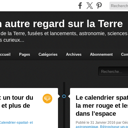
 autre regard sur la Terre
 de la Terre, fusées et lancements, astronomie, sciences e
s curieux...
ccueil
Pages
Catégories
Archives
Abonnement
Con
: un tour du
Le calendrier spat
et plus de
la mer rouge et l
dans l’espace
Calendrier-spatial- et
Publié le 31 Janvier 2016 par G
astronomique
,
Rétroviseur-un-p