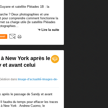
rche ? Deux photographies et une
ffit pour comprendre comment fonctionne la
t sa charge utile (le satellite Pléiades
otographies...
Lire la suite
post
 à New York après le
et avant celui
r Gédéon
dans
Image-d'actualité-Images-de-
s Il faudra du temps pour effacer les traces
 à New York : Andrew Cuomo, le