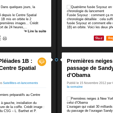
 depuis le Centre Spatial
Fusée Soyouz : comment ça ma
 1B mis en orbite le 2
chronologie détaillée : cela su
premières images... Crédit
fusée Soyouz et comment elle me
rt de 24 heures,...
1B) en orbite. Voici les deux ph
Lire la suite
Re
0
Pléiades 1B :
Premières neiges
Centre Spatial
passage de Sandy 
d’Obama
ns
Satellites-et-lancements
Publié le 15 Novembre 2012 pa
la-semaine
à gauche, installation du
L’ouragan qui valait 30 milliard
ture de la coiffe. Crédit image :
du passage de l’ouragan Sandy
u CSG – L. Barthet et P.