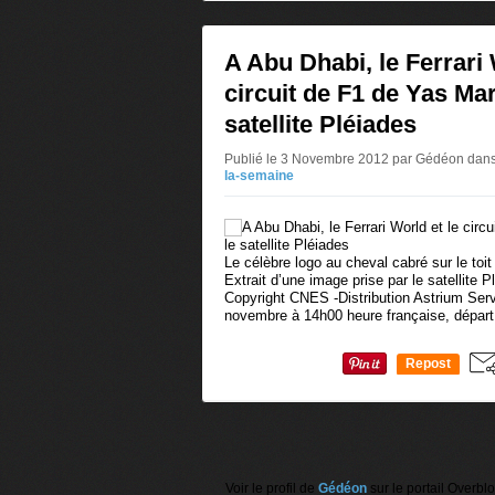
A Abu Dhabi, le Ferrari 
circuit de F1 de Yas Mar
satellite Pléiades
Publié le 3 Novembre 2012 par Gédéon
dan
la-semaine
Le célèbre logo au cheval cabré sur le toi
Extrait d’une image prise par le satellite P
Copyright CNES -Distribution Astrium Ser
novembre à 14h00 heure française, départ.
Repost
0
Voir le profil de
Gédéon
sur le portail Overbl