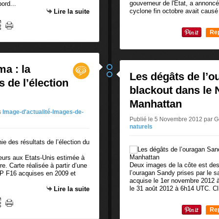
gouverneur de l'Etat, a annonc
ord...
cyclone fin octobre avait caus
Lire la suite
Re
0
a : la
Les dégâts de l’o
 de l’élection
blackout dans le 
Manhattan
s
Image-d'actualité-Images-de-
Publié le 5 Novembre 2012 par
naturels
cteurs aux Etats-Unis estimée à
Deux images de la côte est des
re. Carte réalisée à partir d’une
l’ouragan Sandy prises par le s
SP F16 acquises en 2009 et
acquise le 1er novembre 2012 
le 31 août 2012 à 6h14 UTC. Cli
Lire la suite
Re