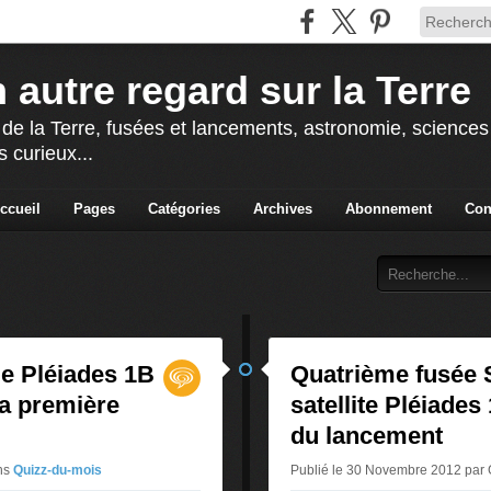
 autre regard sur la Terre
 de la Terre, fusées et lancements, astronomie, sciences e
s curieux...
ccueil
Pages
Catégories
Archives
Abonnement
Con
de Pléiades 1B
Quatrième fusée 
la première
satellite Pléiades
du lancement
ns
Quizz-du-mois
Publié le 30 Novembre 2012 pa