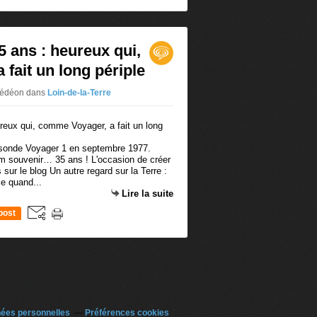
5 ans : heureux qui,
fait un long périple
 Gédéon
dans
Loin-de-la-Terre
a sonde Voyager 1 en septembre 1977.
m souvenir… 35 ans ! L'occasion de créer
 sur le blog Un autre regard sur la Terre :
e quand...
Lire la suite
post
nées personnelles
Préférences cookies