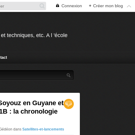
Connexion
+
Créer mon blog
t techniques, etc. A l 'école
tact
Soyouz en Guyane et
 1B : la chronologie
r Gédéon
dans
Satellites-et-lancements