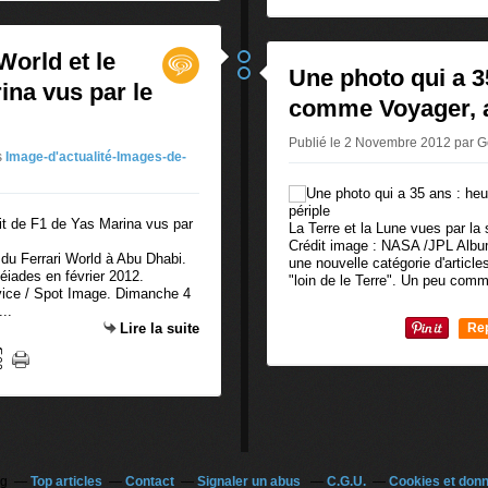
0
World et le
Une photo qui a 3
ina vus par le
comme Voyager, a 
Publié le 2 Novembre 2012 par
s
Image-d'actualité-Images-de-
La Terre et la Lune vues par l
Crédit image : NASA /JPL Albu
t du Ferrari World à Abu Dhabi.
une nouvelle catégorie d'articles
léiades en février 2012.
"loin de le Terre". Un peu comm
vice / Spot Image. Dimanche 4
..
Lire la suite
Re
0
og
Top articles
Contact
Signaler un abus
C.G.U.
Cookies et don