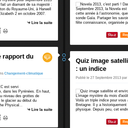
 fait un diamant de sa majesté :
Septembre 2013, la Novela est 
oton du Royaume-Uni, à Harwell
cette année à l’astronomie, qu
Elizabeth 2 en octobre 2007.
sonde Gaïa. Partager les savoir
fête connaissance, organisée p
Lire la suite
Re
0
 rapport du
Quiz image satell
: un indice
ns
Changement-climatique
Publié le 27 Septembre 2013 pa
e, dans les Pyrénées. En haut,
L'image mystère du mois d'août 
u niveau des grottes de
Voilà un triple indice pour vous 
le glacier au début du
Bretagne. Il y a historiquement u
he Physical...
physique. Depuis peu, cet endro
Lire la suite
Re
0