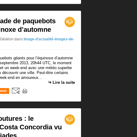
iade de paquebots
uinoxe d’automne
r Gédéon
dans
Image-d'actualité-Images-de-
2 septembre 2013, 20h44 UTC, le moment
e et un week-end avec une météo superbe
découvrir une ville. Peut-être certains
week-end en amoureux...
Lire la suite
post
utures : le
Costa Concordia vu
éiades