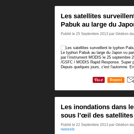
Les satellites surveillen
Pabuk au large du Japo
Publié le 25 Septembre 2013 par Gédéon
da
Le typhon Pabuk au large du Japon vu par l
par l’instrument MODIS le 25 septembre 
/GSFC / MODIS Rapid Response. Super pet
Depuis quelques jours, c'est l'automne. En
Repost
0
Les inondations dans l
sous l’œil des satellites
Publié le 22 Septembre 2013 par Gédéon
da
naturels