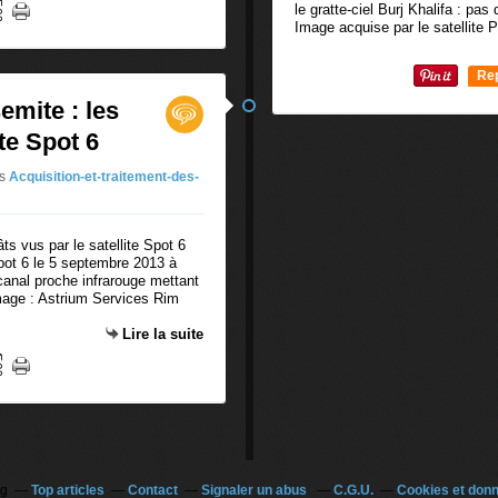
le gratte-ciel Burj Khalifa : pa
Image acquise par le satellite P
Re
0
emite : les
ite Spot 6
s
Acquisition-et-traitement-des-
Spot 6 le 5 septembre 2013 à
anal proche infrarouge mettant
image : Astrium Services Rim
Lire la suite
og
Top articles
Contact
Signaler un abus
C.G.U.
Cookies et don