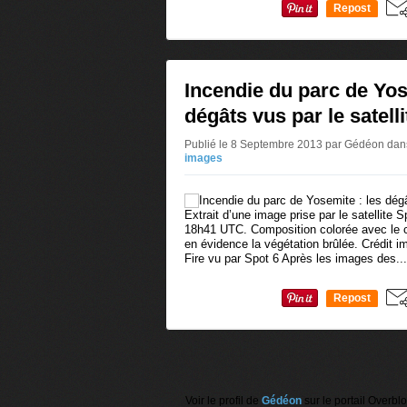
Repost
0
Incendie du parc de Yos
dégâts vus par le satell
Publié le 8 Septembre 2013 par Gédéon
dan
images
Extrait d’une image prise par le satellite 
18h41 UTC. Composition colorée avec le c
en évidence la végétation brûlée. Crédit 
Fire vu par Spot 6 Après les images des...
Repost
0
Voir le profil de
Gédéon
sur le portail Overbl