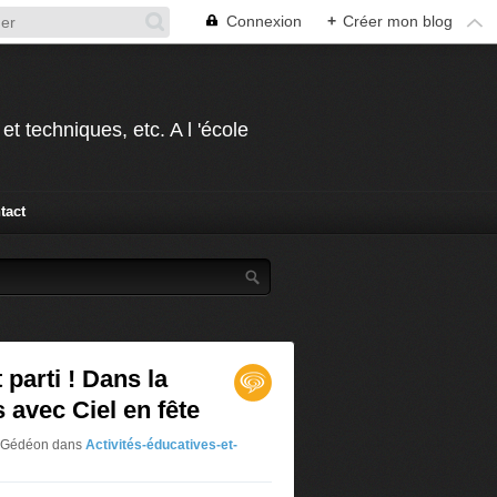
Connexion
+
Créer mon blog
t techniques, etc. A l 'école
tact
 parti ! Dans la
 avec Ciel en fête
r Gédéon
dans
Activités-éducatives-et-