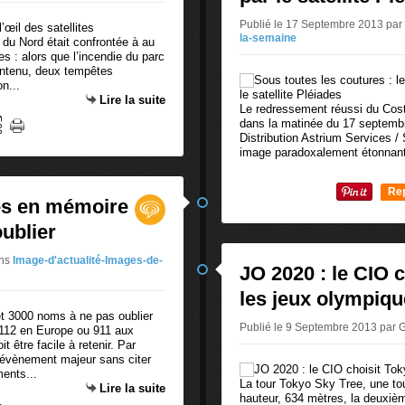
Publié le 17 Septembre 2013 pa
la-semaine
 du Nord était confrontée à au
s : alors que l’incendie du parc
ontenu, deux tempêtes
n...
Lire la suite
Le redressement réussi du Costa
dans la matinée du 17 septemb
Distribution Astrium Services / 
image paradoxalement étonnante
Re
res en mémoire
0
ublier
ns
Image-d'actualité-Images-de-
JO 2020 : le CIO 
les jeux olympiqu
Publié le 9 Septembre 2013 par
 112 en Europe ou 911 aux
 être facile à retenir. Par
n évènement majeur sans citer
ents...
La tour Tokyo Sky Tree, une tou
Lire la suite
hauteur, 634 mètres, la deuxièm