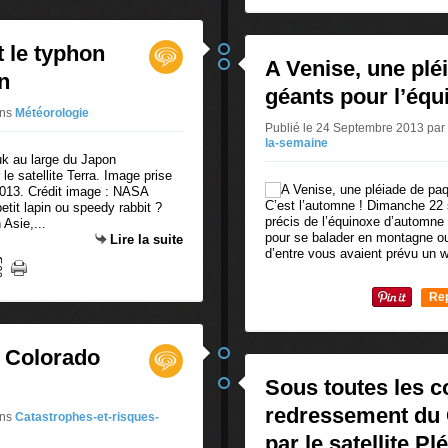
t le typhon
A Venise, une plé
n
géants pour l’éq
ns
Météorologie
Publié le 24 Septembre 2013 pa
la-semaine
e satellite Terra. Image prise
2013. Crédit image : NASA
C’est l’automne ! Dimanche 2
it lapin ou speedy rabbit ?
précis de l’équinoxe d’automn
 Asie,...
pour se balader en montagne ou 
Lire la suite
d’entre vous avaient prévu un 
Re
0
e Colorado
Sous toutes les co
redressement du 
ns
Catastrophes-et-risques-
par le satellite Pl