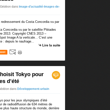
r Gédéon
dans
Image-d'actualité-Images-de-
 Concordia vu par le satellite Pléiades
re 2013. Copyright CNES 2013 –
Spot Image A la verticale... C’est une
 : depuis le naufrage...
Lire la suite
post
choisit Tokyo pour
es d’été
 Gédéon
dans
Développement-urbain
r de radiodiffusion de 634 mètres de
e plus haute structure du monde, derrière