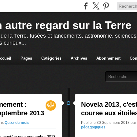
 autre regard sur la Terre
 de la Terre, fusées et lancements, astronomie, sciences e
s curieux...
ccueil
Pages
Catégories
Archives
Abonnement
Con
nnement :
Novela 2013, c'est
eptembre 2013
course aux étoiles
ns
Quizz-du-mois
Publié le 30 Septembre 2013 pa
pédagogiques