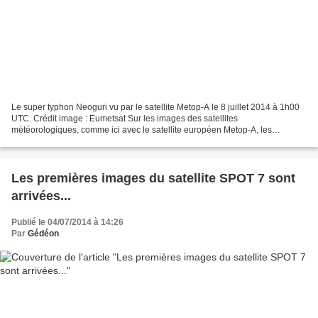
Le super typhon Neoguri vu par le satellite Metop-A le 8 juillet 2014 à 1h00
UTC. Crédit image : Eumetsat Sur les images des satellites
météorologiques, comme ici avec le satellite européen Metop-A, les
cyclones et les typhons sont toujours spectaculaires…...
Les premières images du satellite SPOT 7 sont
arrivées...
Publié le 04/07/2014 à 14:26
Par
Gédéon