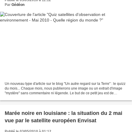
Publié le 03/05/2010 à 11:12
Par
Gédéon
Un nouveau type d'article sur le blog "Un autre regard sur la Terre" : le quizz
du mois... Chaque mois, nous publierons une image ou un extrait d'image
"mystère" sans commentaire ni légende. Le but de ce petit jeu est de
répondre aux questions suivantes...
Marée noire en louisiane : la situation du 2 mai
vue par le satellite européen Envisat
Publié le 03/05/2010 à 01:12