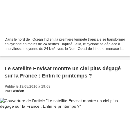
Dans le nord de l’Océan Indien, la première tempête tropicale se transformer
en cyclone en moins de 24 heures. Baptisé Laila, le cyclone se déplace à
une vitesse moyenne de 24 km/h vers le Nord-Ouest de l’Inde et menace la
côte Sud-Est, avec de fortes...
Le satellite Envisat montre un ciel plus dégagé
sur la France : Enfin le printemps ?
Publié le 19/05/2010 à 19:08
Par
Gédéon