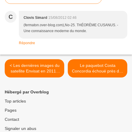
C
Clovis Simard
15/08/2012 02:46
(fermaton.over-blog.com),No-25. THÉORÈME CUSANUS. -
Une connaissance moderne du monde.
Répondre
< Les dernières images du
Le paquebot Costa
satellite Envisat en 2011 :
Concordia échoué près des
retour sur quatre « bons
côtes italiennes et de l’île
plans » pour passer le
du Giglio vu par le satellite
réveillon et fêter le début de
WorldView-2 >
Hébergé par Overblog
l’année 2012
Top articles
Pages
Contact
Signaler un abus