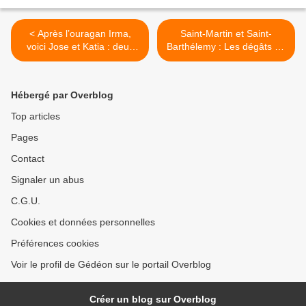
< Après l’ouragan Irma,
Saint-Martin et Saint-
voici Jose et Katia : deux
Barthélemy : Les dégâts de
filles et un garçon dans le
l’ouragan Irma vus par le
vent…
satellite Pleiades >
Hébergé par Overblog
Top articles
Pages
Contact
Signaler un abus
C.G.U.
Cookies et données personnelles
Préférences cookies
Voir le profil de Gédéon sur le portail Overblog
Créer un blog sur Overblog