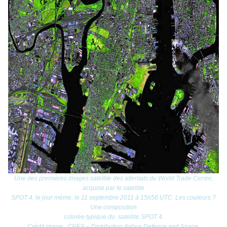
Une des premières images satellite des attentats du World Trade Centre,
acquise par le satellite
SPOT 4, le jour même, le 11 septembre 2011 à 15h56 UTC. Les couleurs ?
Une composition
colorée typique du satellite SPOT 4.
Crédit image : CNES – Distribution Airbus Defence and Space.