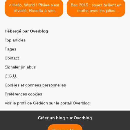
< Hello, World ! Philae s’est
Bac 2015 : soyez brillant en
réveillé, Rosetta à son
maths avec les jolies
chevet
courbes de Rosetta ! >
Hébergé par Overblog
Top articles
Pages
Contact
Signaler un abus
C.G.U.
Cookies et données personnelles
Préférences cookies
Voir le profil de Gédéon sur le portail Overblog
Créer un blog sur Overblog