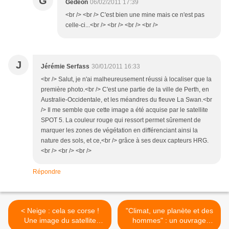
G
Gédéon
06/02/2011 17:39
<br /> <br /> C'est bien une mine mais ce n'est pas
celle-ci...<br /> <br /> <br /> <br />
J
Jérémie Serfass
30/01/2011 16:33
<br /> Salut, je n'ai malheureusement réussi à localiser que la
première photo.<br /> C'est une partie de la ville de Perth, en
Australie-Occidentale, et les méandres du fleuve La Swan.<br
/> Il me semble que cette image a été acquise par le satellite
SPOT 5. La couleur rouge qui ressort permet sûrement de
marquer les zones de végétation en différenciant ainsi la
nature des sols, et ce,<br /> grâce à ses deux capteurs HRG.
<br /> <br /> <br />
Répondre
< Neige : cela se corse !
"Climat, une planète et des
Une image du satellite
hommes" : un ouvrage