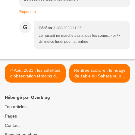
Répondre
G
Gédéon
31/08/2023 11:36
Le hasard ne marche pas à tous les coups...<br />
Un indice lundi pour la rentrée
< Août 2023 : les satellites
Rentrée scolaire : le nuage
d’observation témoins des
de sable du Sahara vu par
nouveaux incendies en
les satellites d’observation
Grèce
au-dessus de la France >
Hébergé par Overblog
Top articles
Pages
Contact
Signaler un abus