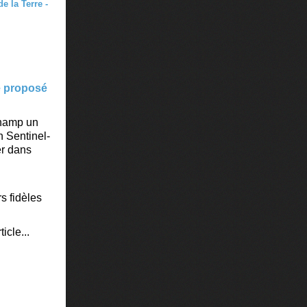
te proposé
champ un
n Sentinel-
er dans
s fidèles
icle...