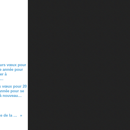
s vœux pour 20
année pour se
 à nouveau…
Conférence : les satellites au service de la gestion des risques et des catastrophes naturelles