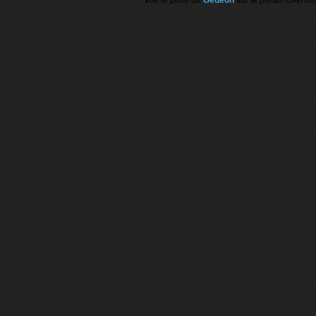
Voir le profil de
Gédéon
sur le portail Overbl