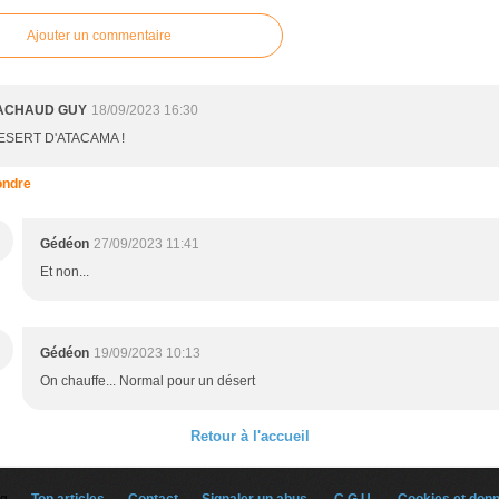
Ajouter un commentaire
ACHAUD GUY
18/09/2023 16:30
ESERT D'ATACAMA !
ndre
Gédéon
27/09/2023 11:41
Et non...
Gédéon
19/09/2023 10:13
On chauffe... Normal pour un désert
Retour à l'accueil