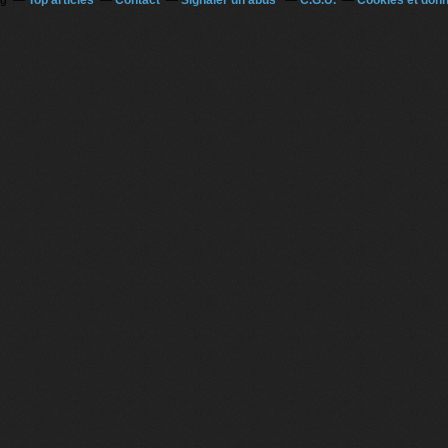
og
Top articles
Contact
Signaler un abus
C.G.U.
Cookies et don