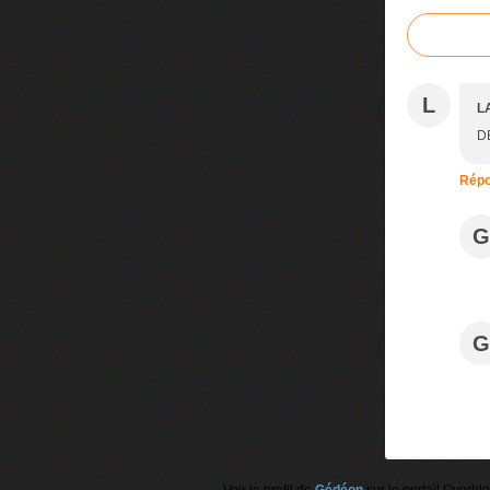
L
L
D
Répo
G
G