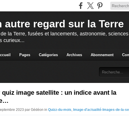
 autre regard sur la Terre
 de la Terre, fusées et lancements, astronomie, sciences e
s curieux...
ccueil
Pages
Catégories
Archives
Abonnement
Con
 quiz image satellite : un indice avant la
se…
 Septembre 2023 par Gédéon in
Quizz-du-mois
,
Image-d'actualité-Images-de-la-s