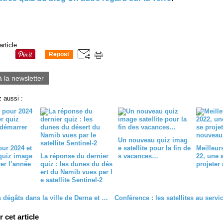
article
Repost
0
à la newsletter
 aussi :
Un nouveau quiz imag
ur 2024 et
e satellite pour la fin de
Meilleur
quiz image
La réponse du dernier
s vacances…
22, une 
er l’année
quiz : les dunes du dés
projeter
ert du Namib vues par l
e satellite Sentinel-2
Libye : les dégâts dans la ville de Derna et le barrage détruit vus par le satellite Pléiades Neo
cet article