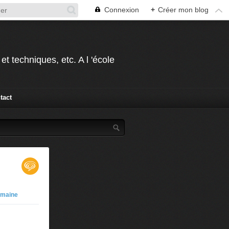
Connexion
+
Créer mon blog
t techniques, etc. A l 'école
tact
emaine