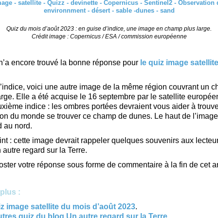
Quiz du mois d’août 2023 : en guise d’indice, une image en champ plus large.
Crédit image : Copernicus / ESA / commission européenne
’a encore trouvé la bonne réponse pour
le quiz image satelli
’indice, voici une autre image de la même région couvrant un 
arge. Elle a été acquise le 16 septembre par le satellite europée
xième indice : les ombres portées devraient vous aider à trouv
ion du monde se trouver ce champ de dunes. Le haut de l’image
d au nord.
int : cette image devrait rappeler quelques souvenirs aux lecteur
autre regard sur la Terre.
oster votre réponse sous forme de commentaire à la fin de cet art
plus :
z image satellite du mois d’août 2023
.
tres quiz du blog Un autre regard sur la Terre
.