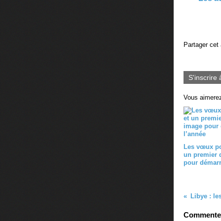
Partager cet 
S'inscrire 
Vous aimerez
Les vœux po
un premier 
pour démarr
Commenter 