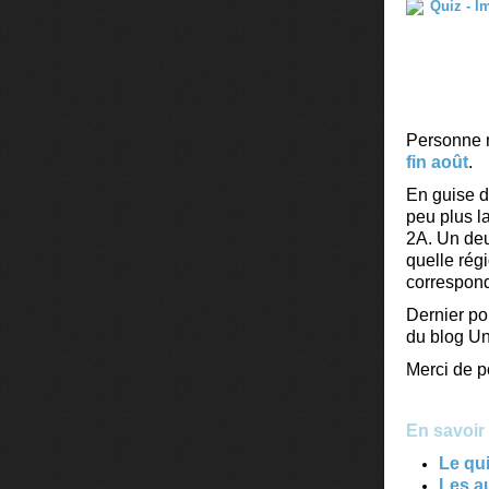
Personne n
fin août
.
En guise d
peu plus l
2A. Un deu
quelle rég
correspon
Dernier po
du blog Un 
Merci de p
En savoir 
Le qui
Les au