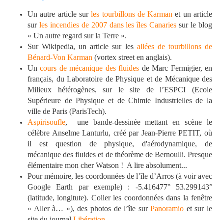
Un autre article sur
les tourbillons de Karman
et un article
sur
les incendies de 2007 dans les îles Canaries
sur le blog
« Un autre regard sur la Terre ».
Sur Wikipedia, un article sur les
allées de tourbillons de
Bénard-Von Karman
(vortex street en anglais).
Un
cours de mécanique des fluides
de Marc Fermigier, en
français, du Laboratoire de Physique et de Mécanique des
Milieux hétérogènes, sur le site de l’ESPCI (Ecole
Supérieure de Physique et de Chimie Industrielles de la
ville de Paris (ParisTech).
Aspirisoufle
, une bande-dessinée mettant en scène le
célèbre Anselme Lanturlu, créé par Jean-Pierre PETIT, où
il est question de physique, d'aérodynamique, de
mécanique des fluides et de théorème de Bernoulli. Presque
élémentaire mon cher Watson ! A lire absolument...
Pour mémoire, les coordonnées de l’île d’Arros (à voir avec
Google Earth par exemple) : -5.416477° 53.299143°
(latitude, longitute). Coller les coordonnées dans la fenêtre
« Aller à… »), des photos de l’île sur
Panoramio
et sur le
site du journal
Libération
.