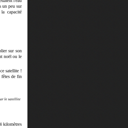
ttaient l'eau
is un peu sur
la capacité
lier sur son
nt noël ou le
e satellite !
 fêtes de fin
r le satellite
14 kilomètres