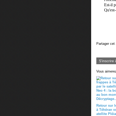
Est-il 
Qu'est-
Partager cet 
S'inscrire 
Vous aimerez
Retour sur l
à Téhéran vu
atellite Pléi