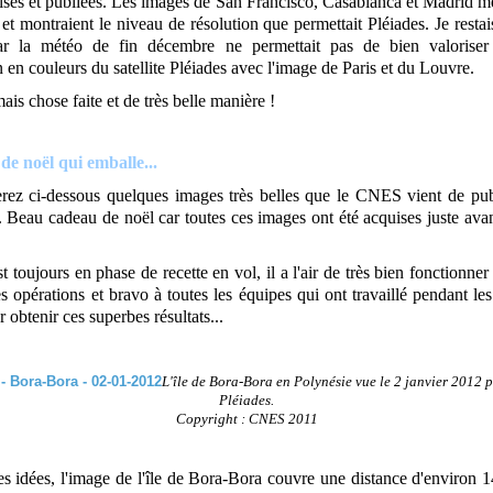
ises et publiées. Les images de San Francisco, Casablanca et Madrid me
et montraient le niveau de résolution que permettait Pléiades. Je resta
r la météo de fin décembre ne permettait pas de bien valoriser 
n en couleurs du satellite Pléiades avec l'image de Paris et du Louvre.
ais chose faite et de très belle manière !
e noël qui emballe...
rez ci-dessous quelques images très belles que le CNES vient de pub
t. Beau cadeau de noël car toutes ces images ont été acquises juste ava
t toujours en phase de recette en vol, il a l'air de très bien fonctionner c
 opérations et bravo à toutes les équipes qui ont travaillé pendant les
 obtenir ces superbes résultats...
L'île de Bora-Bora en Polynésie vue le 2 janvier 2012 pa
Pléiades.
Copyright : CNES 2011
es idées, l'image de l'île de Bora-Bora couvre une distance d'environ 