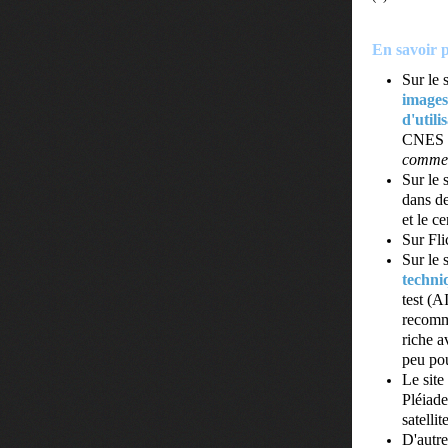
En savoir p
Sur le 
images 
d'utili
CNES :
commerc
Sur le
dans de
et le c
Sur Fli
Sur le 
techniq
test (A
recomma
riche a
peu pou
Le site 
Pléiades
satellit
D'autre