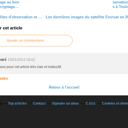
age au bon
servation
cryptage…
s à Toul
Quiz satellites d'observation et environnement : l'image mystère pour décembre 2011
cet article
Ajouter un commentaire
ndré
10/01/2012 18:02
avo pour cet article très clair et instructif.
ndre
Retour à l'accueil
og
Top articles
Contact
Signaler un abus
C.G.U.
Cookies et don