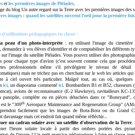
es
et
les premières images de Pléiades
.
e du blog Un autre regard sur la Terre avec les premières images des sat
es images : quand les satellites ouvrent l'oeil pour la première fois.
 d'utilisations pédagogiques en classe :
a peau d'un photo-interprète
: en utilisant l'image du cimetière
 demandez à vos élèves d'identifier et de comptabiliser les différents t
s sur l'image du satellite Pléiades. Vous pouvez utiliser des photographi
s pour chaque type d'avion (c'est souvent comme cela que procèden
rètes professionnels même s'il privilègient le niveau de détail
matiques) mais ne trichez pas en cherchant sur le web les articles qui 
ère à ciel ouvert très particulier. Malgré tout, au cas où, quelques
es
ici
, un diaporama commenté
ici
. Bombardiers B1 et B52, chasseurs 
cat), avions de reconnaissance (E-2 Hawkeye), ravitailleurs KC-135, 
la panoplie, complète ou en pièces détachées dans ce "Boneyard", 
th
l est le "309
Aerospace Maintenance and Regeneration Group" (A
prendrai facilement que les images de Bora-Bora ou du Grand 
nt davantage mais cet endroit fait quand même réfléchir...
uer un cadran solaire avec un satellite d'observation de la Terre
.
iner l'heure solaire locale à partir des ombres portées des pyra
tation de l'image ? Un petit exercice pédagogique à faire en classe ave