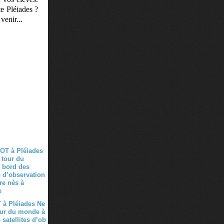
te Pléiades ?
venir...
 à Pléiades Ne
our du monde à
 satellites d’ob