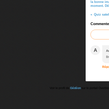
la bonne im
moment. Dé
Commenter 
A
A
Br
Répo
Voir le profil de
Gédéon
sur le portail Overbl