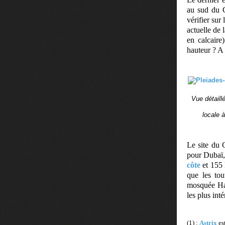
au sud du 
vérifier sur
actuelle de 
en calcaire
hauteur ? A 
Vue détaill
locale 
Le site du 
pour Dubaï,
côte
et 155
que les tou
mosquée Has
les plus int
(1) :
Astrix
es