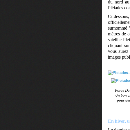
du nord au 
Pléiades co
Ci-dessous
officielle
surnommé "
mètres de c
satellite Pl
cliquant su
vous aurez 
images publ
Force Dav
Un bon ch
pour des
En hiver, u
Le dernier 