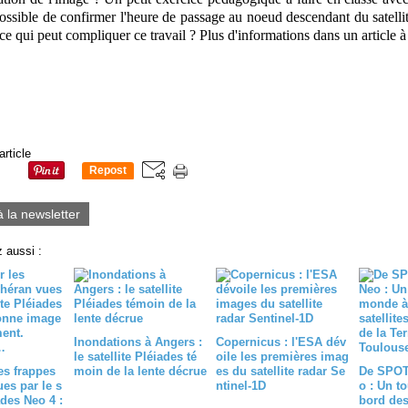
possible de confirmer l'heure de passage au noeud descendant du satelli
ce qui peut compliquer ce travail ? Plus d'informations dans un article à 
article
Repost
0
à la newsletter
 aussi :
Inondations à Angers :
Copernicus : l'ESA dév
le satellite Pléiades té
oile les premières imag
es frappes
moin de la lente décrue
es du satellite radar Se
De SPOT
es par le s
ntinel-1D
o : Un t
ades Neo 4 :
bord des