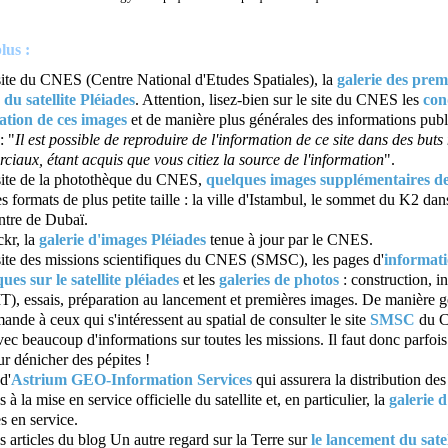
lus :
site du CNES (Centre National d'Etudes Spatiales), la
galerie des prem
du satellite Pléiades
. Attention, lisez-bien sur le site du CNES les
con
sation de ces images
et de manière plus générales des informations publ
 "
Il est possible de reproduire de l'information de ce site dans des buts
iaux, étant acquis que vous citiez la source de l'information
".
 site de la photothèque du CNES,
quelques images supplémentaires de
s formats de plus petite taille : la ville d'Istambul, le sommet du K2 da
entre de Dubaï.
ckr, la
galerie d'images Pléiades
tenue à jour par le CNES.
site des missions scientifiques du CNES (SMSC), les pages d'
informat
ues sur le satellite pléiades
et les
galeries de photos
: construction, in
IT), essais, préparation au lancement et premières images. De manière g
nde à ceux qui s'intéressent au spatial de consulter le site
SMSC
du C
vec beaucoup d'informations sur toutes les missions. Il faut donc parfois
r dénicher des pépites !
d'
Astrium GEO-Information Services
qui assurera la distribution de
 à la mise en service officielle du satellite et, en particulier, la
galerie 
es en service.
s articles du blog Un autre regard sur la Terre sur
le lancement du satel