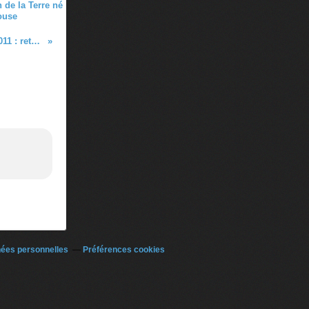
 de la Terre né
ouse
Les dernières images du satellite Envisat en 2011 : retour sur quatre « bons plans » pour passer le réveillon et fêter le début de l’année 2012
nées personnelles
Préférences cookies