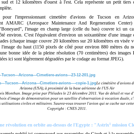
sud et 12 kilomètres d'ouest à l'est. Cela représente un petit tiers
mplète.
, pour l'impressionnant cimetière d'avions de Tucson en Arizo
ment AMARC (Aerospace Maintenance And Regeneration Center) 
Boneyard", l'image en champ large (celle du bas) couvre ici un ca
ôté environ. C'est l'équivalent d'environ un soixantième d'une image
éiades (chaque image couvre 20 kilomètres sur 20 kilomètres en visée v
r l'image du haut (1150 pixels de côté pour environ 880 mètres du n
une bonne idée de la pleine résolution (70 centimètres) des images P
iées ici sont légèrement dégradées par le codage au format JPEG).
Le cimétière d'avions d
Arizona (USA), à proximité de la base aérienne de l'US Air
is Monthan. Image prise par Pléiades le 23 décembre 2011. Vue de détail et vue d
oix d'image de démonstration pour un satellite d'observation à vocation duale, c'
 utilisations civiles et militaires. Saurez-vous trouver l'avion qui se cache sur cett
Copyright : CNES 2011.
1
ne révolution en orbite au-dessus de l'Egypte : "Astrix
mission Cl
exemple publié ici correspond aux pyramides de Gizeh et à la pyramid