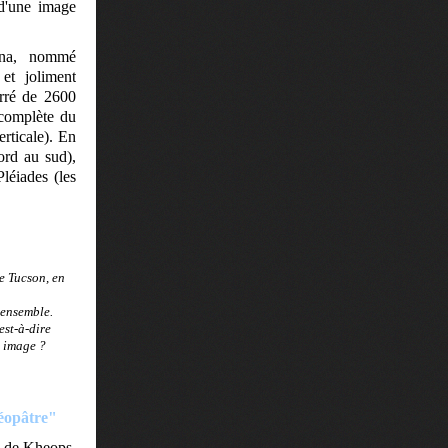
 d'une image
na,
nommé
et
joliment
rré de 2600
 complète du
erticale). En
ord au sud),
léiades (les
e Tucson, en
'ensemble.
est-à-dire
e image ?
éopâtre"
e de Kheops,