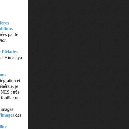
ières
ditions
iées par le
 non
 Pléiades
ns l'Himalaya
ions
tégration et
énérale, je
NES : très
 fouiller un
s images
d'images
des
lite