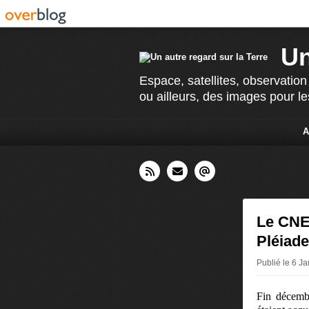
Un
Espace, satellites, observation
ou ailleurs, des images pour le
A
Le CNES
Pléiade
Publié le 6 J
Fin décembr