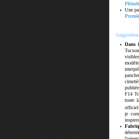
Pléiad
Une pag
Premièr
Suggestions
Dans l
Tucson,
visible
modèle
interp
panchro
cimeti
publié
F14 Tom
toute 
officie
je com
inspire
Fabriq
déterm
l'orien