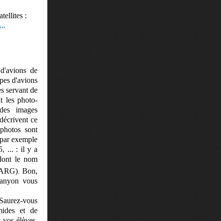
ellites :
..
 d'avions de
ypes d'avions
es servant de
t les photo-
 des images
décrivent ce
 photos sont
(par exemple
... : il y a
dont le nom
MARG)
Bon,
.
Canyon vous
 Saurez-vous
mides et de
c vos élèves.