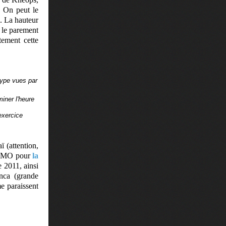
 On peut le
s. La hauteur
c le parement
tement cette
ype vues par
iner l'heure
exercice
 (attention,
 56 MO pour
la
 2011, ainsi
anca (grande
e paraissent