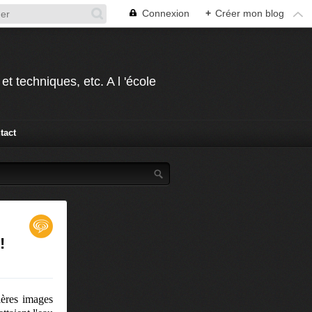
Connexion
+
Créer mon blog
t techniques, etc. A l 'école
tact
!
ières images