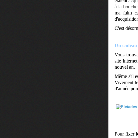
étaient acqu
à la bouche 
ma faim ca
d'acquisitio
C'est désorm
Un cadeau d
Vous trouve
site Interne
nouvel an.
Même s'il es
Vivement les
d'année pour
Pour fixer l