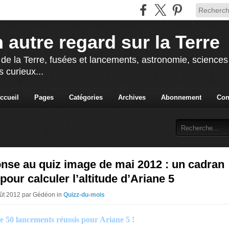
 autre regard sur la Terre
 de la Terre, fusées et lancements, astronomie, sciences e
s curieux...
ccueil
Pages
Catégories
Archives
Abonnement
Con
nse au quiz image de mai 2012 : un cadran
 pour calculer l’altitude d’Ariane 5
oût 2012 par Gédéon in
Quizz-du-mois
e 50 lancements réussis pour Ariane 5 !