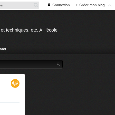
Connexion
+
Créer mon blog
t techniques, etc. A l 'école
tact