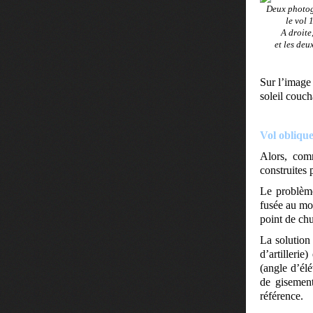
Deux photogr
le vol 
A droite
et les de
Sur l’image
soleil couch
Vol obliqu
Alors, comm
construites 
Le problème
fusée au mom
point de chu
La solution 
d’artillerie
(angle d’él
de gisement
référence.