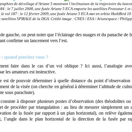
aphies de décollage d’Ariane 5 montrant l’inclinaison de la trajectoire du lance
184 : le 7 juillet 2008, une fusée Ariane 5 ECA emporte les satellites Protostar-1 et
, le vol 187 : le 12 février 2009, une fusée Ariane 5 ECA met en orbite HotbBird 10
ux satellites SPIRALE de la DGA. Crédit image : CNES / ESA / Arianespace / Philip
 de gauche, on peut noter que l’éclairage des nuages et du panache de f
ant confirme un lancement vers l’est.
e : quand penchez vous ?
ent faire dans le cas d’un vol oblique ? Ici aussi, l’analogie ave
par les amateurs est instructive.
 est de pouvoir déterminer à quelle distance du point d’observation 
ent de la visée (on cherche en général à déterminer l’altitude de culm
te sous parachute).
consiste à disposer plusieurs postes d’observation (des théodolites ou
) et de procéder par triangulation : au lieu de mesurer simplement un 
évation de la fusée par rapport à un plan horizontal), on relève égalem
, l’angle dans le plan horizontal de la direction de la fusée par r