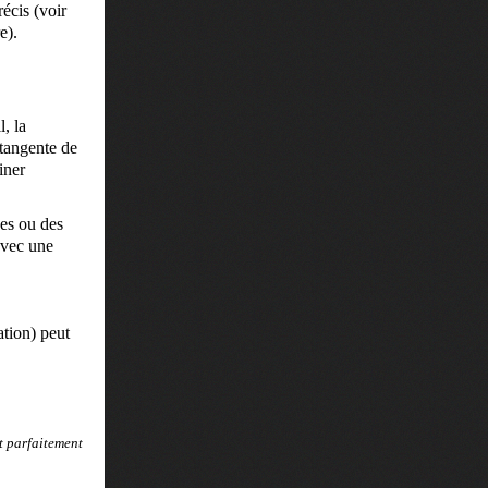
écis (voir
e).
l, la
 tangente de
iner
ées ou des
avec une
ation) peut
st parfaitement