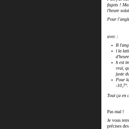
fagots ! Mai
l'heure solai
Pour l’angle 
avec :
B l'ang
l la la
d'heure
h est i
vrai, q
juste d
Pour la
-10,7°.
Tout ça en c
Pas mal !
Je vous ren
précises des