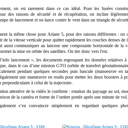
ment, on est rarement dans ce cas idéal. Pour les fusées constru
our des raisons de sécurité et de récupération, on incline légèreme
ampe de lancement et on lance contre le vent dans un triangle de sécurit
ment la même chose pour Ariane 5, pour des raisons différentes : on 
ir de la vitesse verticale pour quitter rapidement les couches denses de
t aussi communiquer au lanceur une composante horizontale de la vi
permet la mise en orbite des satellites. On tire donc vers l'est.
d’info lancement », les documents regroupant les données relatives à
que, dans le cas d’une mission GTO (orbite de transfert géostationnaire
icalement pendant quelques secondes puis bascule (manoeuvre en ta
 a également une manœuvre en roulis pour mettre les deux boosters à 
 perpendiculaire à celui de la trajectoire.
ion attentive de la vidéo le confirme : rotation du paysage au sol, mo
horizon de la caméra et forme de l’ombre portée après une minute de vo
alement s’en convaincre simplement en regardant quelques phot