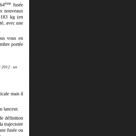
ème
 64
fusée
eux nouveaux
10183 kg (en
té, avec une
ous vous en
’ombre portée
i 2012 : un
icale mais il
u lanceur.
e définition
a trajectoire
’une fusée ou