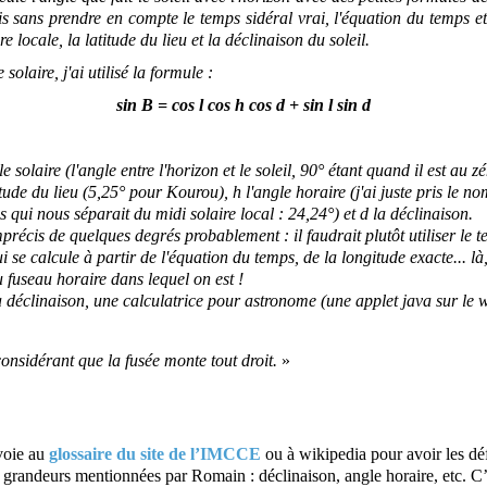
s sans prendre en compte le temps sidéral vrai, l'équation du temps et
re locale, la latitude du lieu et la déclinaison du soleil.
solaire, j'ai utilisé la formule :
sin B = cos l cos h cos d + sin l sin d
le solaire (l'angle entre l'horizon et le soleil, 90° étant quand il est au zé
titude du lieu (5,25° pour Kourou), h l'angle horaire (j'ai juste pris le n
s qui nous séparait du midi solaire local : 24,24°) et d la déclinaison.
mprécis de quelques degrés probablement : il faudrait plutôt utiliser le t
ui se calcule à partir de l'équation du temps, de la longitude exacte... l
u fuseau horaire dans lequel on est !
 déclinaison, une calculatrice pour astronome (une applet java sur le
onsidérant que la fusée monte tout droit.
»
voie au
glossaire du site de l’IMCCE
ou à wikipedia pour avoir les déf
 grandeurs mentionnées par Romain : déclinaison, angle horaire, etc. C’