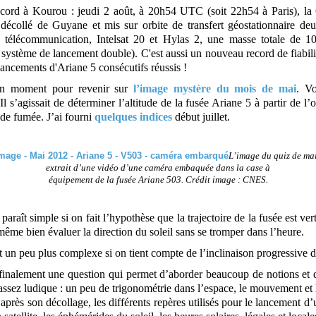
ord à Kourou : jeudi 2 août, à 20h54 UTC (soit 22h54 à Paris), la
décollé de Guyane et mis sur orbite de transfert géostationnaire d
de télécommunication, Intelsat 20 et Hylas 2, une masse totale de 
 système de lancement double). C'est aussi un nouveau record de fiabili
lancements d'Ariane 5 consécutifs réussis !
on moment pour revenir sur
l’image mystère du mois de mai
. V
l s’agissait de déterminer l’altitude de la fusée Ariane 5 à partir de l
de fumée. J’ai fourni
quelques indices
début juillet.
L’image du quiz de ma
extrait d’une vidéo d’une caméra embaquée dans la case à
équipement de la fusée Ariane 503. Crédit image : CNES.
paraît simple si on fait l’hypothèse que la trajectoire de la fusée est vert
ême bien évaluer la direction du soleil sans se tromper dans l’heure.
 un peu plus complexe si on tient compte de l’inclinaison progressive d
finalement une question qui permet d’aborder beaucoup de notions et d
ssez ludique : un peu de trigonométrie dans l’espace, le mouvement et l
après son décollage, les différents repères utilisés pour le lancement d