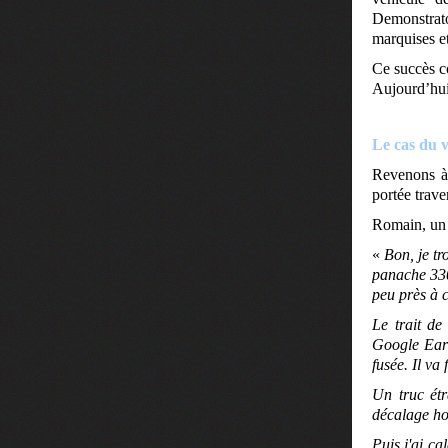
Demonstrato
marquises e
Ce succès co
Aujourd’hui,
Le cas du vo
Revenons à 
portée traver
Romain, un h
«
Bon, je t
panache 330
peu près à c
Le trait de
Google Eart
fusée. Il va
Un truc ét
décalage ho
Puis j'ai ca