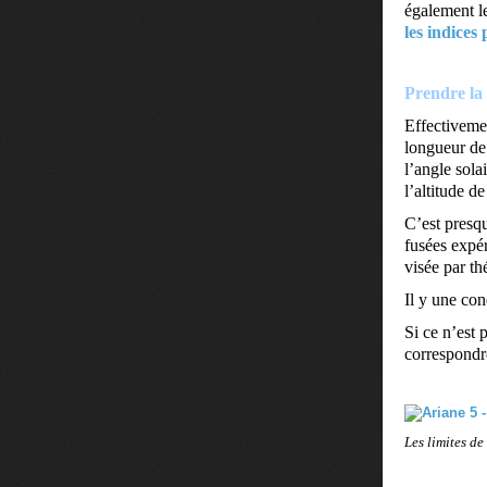
également le
les indices
Prendre la
Effectivemen
longueur de 
l’angle sola
l’altitude de
C’est presqu
fusées expé
visée par thé
Il y une cond
Si ce n’est 
correspondre
Les limites de