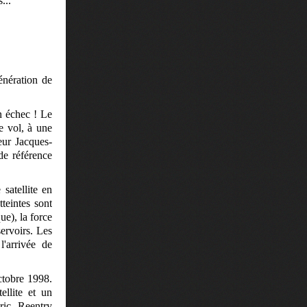
...
énération de
n échec ! Le
de vol, à une
eur Jacques-
de référence
satellite en
tteintes sont
ue), la force
servoirs. Les
l'arrivée de
octobre 1998.
ellite et un
ric Reentry