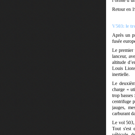
l’orbite d’un
Retour en 1
V503: le tr
Après un pr
fusée europé
Le premier 
lanceur, ave
altitude d’
Louis Lions
inertielle.
Le deuxième
charge « uti
trop basses 
centrifuge p
jauges, mes
carburant d
Le vol 503, 
Tout s'est 
véhicule d