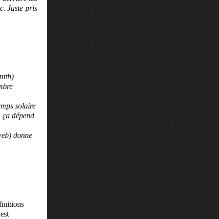
c. Juste pris
nith)
ombre
emps solaire
à, ça dépend
 web) donne
initions
est