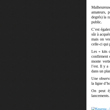
Malheureuse
amateurs, p
degrés) la r
public.
C’est égale
sûr à acquér
mais on veu
celle-ci qui 
Les « kits 
confirment 
monte vert
l’est. Il y
dans un plan
Une observat
la ligne d’
On peut ég
lancements.