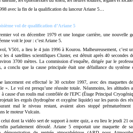
 satellite, les éphémérides du soleil, les heures solaires, légales et locales
998 avec la fin de la qualification du lanceur Ariane 5…
oisième vol de qualification d’Ariane 5
emier vol en décembre 1979 et une longue carrière, une nouvelle g
enne voit le jour : c’est Ariane 5.
vol, V501, a lieu le 4 juin 1996 à Kourou. Malheureusement, c’est u
c les 4 satellites scientifiques Cluster, est détruit après 40 secondes 
environ 3700 mètres. La commission d’enquête, dirigée par le profess
, a conclu que la cause principale était une défaillance du système 
 lancement est effectué le 30 octobre 1997, avec des maquettes de 
le ». Le vol est presqu’une réussite totale. Néanmoins, les altitudes a
: à cause d'un roulis mal contrôlée de l'EPC (Étage Principal Cryogéniq
rojetait les ergols (hydrogène et oxygène liquide) sur les parois des ré
urant mal le niveau restant, avaient alors stoppé prématurément 
ans le moteur Vulcain.
celui dont la vidéo sert de support à notre quiz, a eu lieu le jeudi 21 
enfin parfaitement déroulé. Ariane 5 emportait une maquette de sat
e démonstration de rentrée atmosphérique (ARD pour Atmosphe