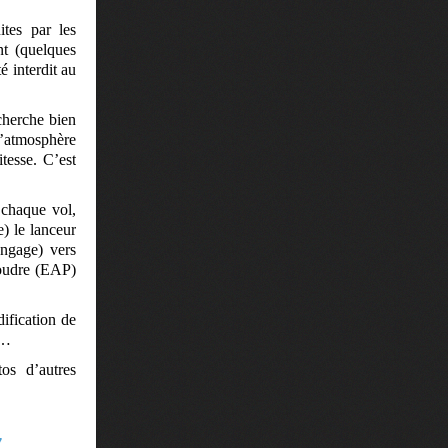
ites par les
nt (quelques
é interdit au
cherche bien
 l’atmosphère
tesse. C’est
 chaque vol,
) le lanceur
ngage) vers
poudre (EAP)
dification de
l…
os d’autres