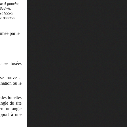
ur. A gauche,
 Badr-6.
 et NSS-9
pe Baudon.
umée par le
c les fusées
se trouve la
ination ou le
 des lunettes
angle de site
ent un angle
apport à une