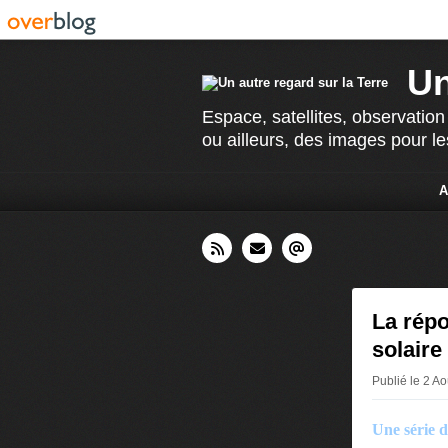
Un
Espace, satellites, observation
ou ailleurs, des images pour le
A
La répo
solaire
Publié le 2 A
Une série d