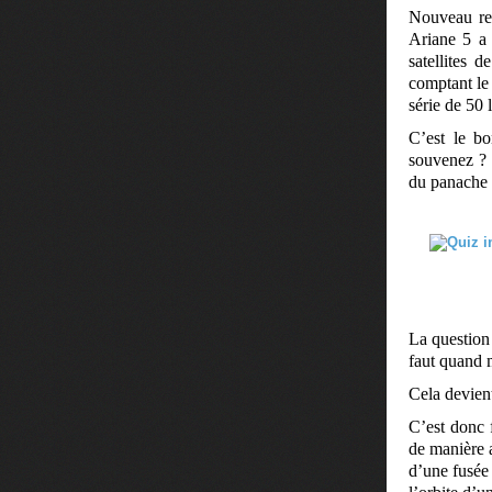
Nouveau rec
Ariane 5 a 
satellites 
comptant le
série de 50 
C’est le b
souvenez ? I
du panache 
La question 
faut quand m
Cela devient
C’est donc 
de manière a
d’une fusée 