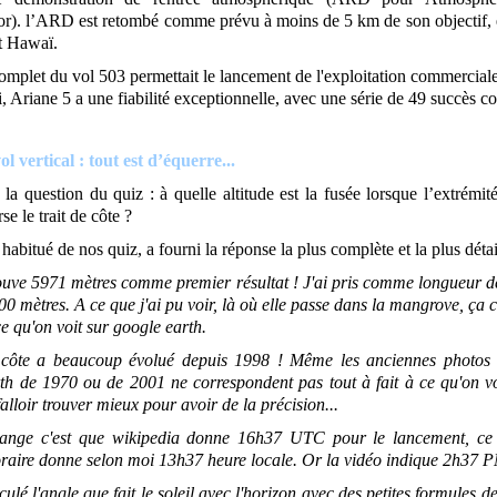
r). l’ARD est retombé comme prévu à moins de 5 km de son objectif, en
t Hawaï.
mplet du vol 503 permettait le lancement de l'exploitation commerciale
 Ariane 5 a une fiabilité exceptionnelle, avec une série de 49 succès co
l vertical : tout est d’équerre...
la question du quiz : à quelle altitude est la fusée lorsque l’extrémit
se le trait de côte ?
abitué de nos quiz, a fourni la réponse la plus complète et la plus détai
rouve 5971 mètres comme premier résultat ! J'ai pris comme longueur d
0 mètres. A ce que j'ai pu voir, là où elle passe dans la mangrove, ça 
e qu'on voit sur google earth.
 côte a beaucoup évolué depuis 1998 ! Même les anciennes photos s
h de 1970 ou de 2001 ne correspondent pas tout à fait à ce qu'on vo
 falloir trouver mieux pour avoir de la précision...
range c'est que wikipedia donne 16h37 UTC pour le lancement, ce 
raire donne selon moi 13h37 heure locale. Or la vidéo indique 2h37 
lculé l'angle que fait le soleil avec l'horizon avec des petites formules de