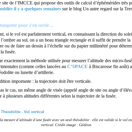
 site de l’IMCCE qui propose des outils de calcul d’éphémérides très pr
 publiés il y a quelques semaines
sur le blog Un autre regard sur la Terr
 tangente pour s’en sortir…
t, si le vol est parfaitement vertical, en connaissant la direction du solei
l’ombre au sol, on a un beau triangle rectangle et il suffit de prendre la
ire ou de faire un dessin à l’échelle sur du papier millimétré pour déterm
 la fusée.
e exactement la méthode utilisée pour mesurer l’altitude des micro-fus
rimentales (comme celles lancées au
C’SPACE
à Biscarosse fin août) 
odolite ou lunette d’artillerie.
ition importante : la trajectoire doit être verticale.
pas le cas, un même angle de visée (appelé angle de site ou angle d’élév
 à plusieurs altitudes différentes selon la trajectoire de la fusée.
 la mesure d’altitude d’une fusée avec un seul théodolite : elle est valide si le vol e
vertical. Crédit image : Gédéon