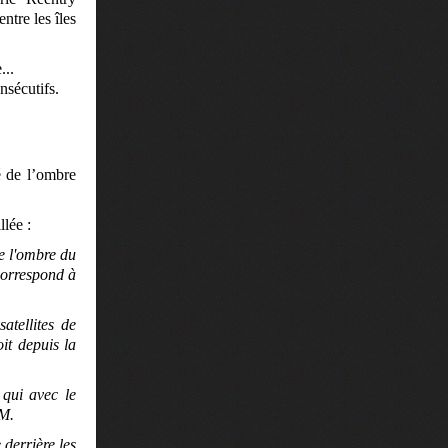
tre les îles
...
nsécutifs.
é de l’ombre
llée :
e l'ombre du
correspond à
atellites de
it depuis la
qui avec le
PM.
 derrière les