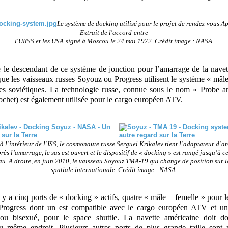
Le système de docking utilisé pour le projet de rendez-vous Ap
Extrait de l'accord
entre
l'URSS et les USA
signé à Moscou le 24 mai 1972.
Crédit image : NASA.
 le descendant de ce système de jonction pour l’amarrage de la navett
que les vaisseaux russes Soyouz ou Progress utilisent le système « mâl
es soviétiques. La technologie russe, connue sous le nom « Probe 
ochet) est également utilisée pour le cargo européen ATV.
à l’intérieur de l’ISS, le cosmonaute russe Serguei Krikalev tient l’adaptateur d’
rès l’amarrage, le sas est ouvert et le dispositif de « docking » est rangé jusqu’à ce
u. A droite, en juin 2010, le vaisseau Soyouz TMA-19 qui change de position sur l
spatiale internationale. Crédit image : NASA.
l y a cinq ports de « docking » actifs, quatre « mâle – femelle » pour 
Progress dont un est compatible avec le cargo européen ATV et un
ou bisexué, pour le space shuttle. La navette américaine doit do
u même endroit. Plusieurs autres ports de plus grande taille sont