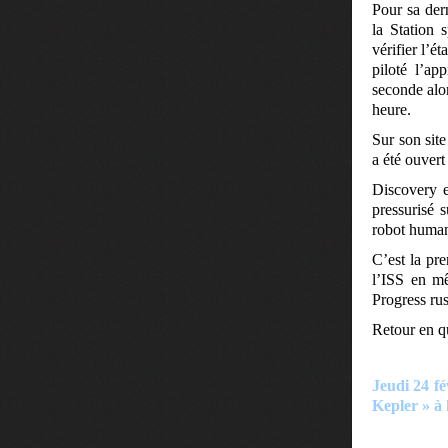
Pour sa der
la Station 
vérifier l’
piloté l’ap
seconde alor
heure.
Sur son sit
a été ouvert
Discovery e
pressurisé 
robot human
C’est la pre
l’ISS en m
Progress rus
Retour en q
Jeudi 24 f
Kepler » à 