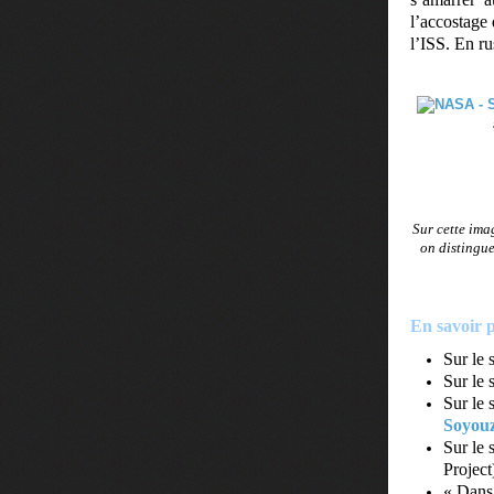
l’accostag
l’ISS. En r
Sur cette ima
on distingue
En savoir p
Sur le 
Sur le
Sur le 
Soyouz
Sur le 
Project
« Dans 