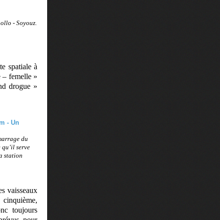
ollo - Soyouz.
e spatiale à
e – femelle »
and drogue »
amarrage du
 qu’il serve
a station
les vaisseaux
 cinquième,
nc toujours
 prévus pour