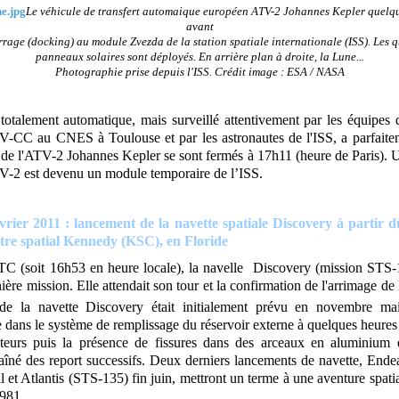
Le véhicule de transfert automaique européen ATV-2 Johannes Kepler quelq
avant
rrage (docking) au module Zvezda de la station spatiale internationale (ISS). Les q
panneaux solaires sont déployés. En arrière plan à droite, la Lune...
Photographie prise depuis l'ISS. Crédit image : ESA / NASA
totalement automatique, mais surveillé attentivement par les équipes 
V-CC au CNES à Toulouse et par les astronautes de l'ISS, a parfaitem
 de l'ATV-2 Johannes Kepler se sont fermés à 17h11 (heure de Paris). U
TV-2 est devenu un module temporaire de l’ISS.
vrier 2011 : lancement de la navette spatiale Discovery à partir d
tre spatial Kennedy (KSC), en Floride
 (soit 16h53 en heure locale), la navelle Discovery (mission STS-
ière mission. Elle attendait son tour et la confirmation de l'arrimage d
e la navette Discovery était initialement prévu en novembre mai
 dans le système de remplissage du réservoir externe à quelques heures 
eurs puis la présence de fissures dans des arceaux en aluminium 
raîné des report successifs. Deux derniers lancements de navette, End
l et Atlantis (STS-135) fin juin, mettront un terme à une aventure spat
1981.