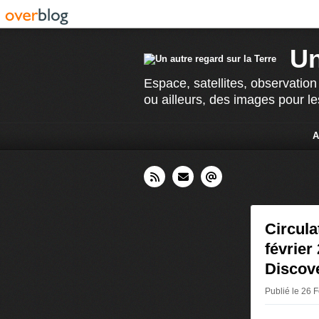
Un
Espace, satellites, observation
ou ailleurs, des images pour le
A
Circula
février
Discove
Publié le 26 