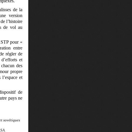
omplexes.
lisses de la
une version
de l’histoire
rs de vol au
 ASTP pour «
ation entre
de régler de
’efforts et
e chacun des
amour propre
 l’espace et
ispositif de
utre pays ne
et sovétiques
ASA.