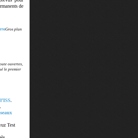
rmanents de
Gros plan
a
oute ouvertes,
ué le premier
 l’ISS
.
.
sseaux
yuz Test
uès.