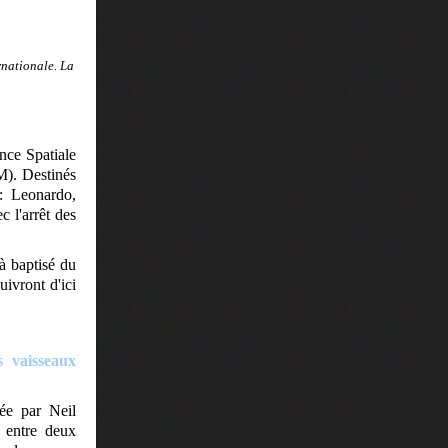
rnationale. La
nce Spatiale
M). Destinés
 : Leonardo,
c l'arrêt des
à baptisé du
ivront d'ici
s vaisseaux
ée par Neil
e entre deux