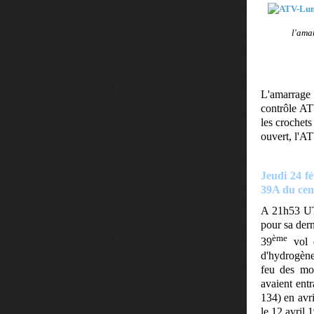
l'ama
L'amarrage 
contrôle AT
les crochets
ouvert, l'A
Jeudi 24 fé
39A du cen
A 21h53 UTC
pour sa dern
ème
39
vol d
d'hydrogène
feu des mot
avaient ent
134) en avri
le 12 avril 