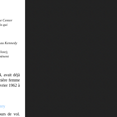
ce Center
is qui
A au Kennedy
lote),
mmènent
, avait déjà
remière femme
évrier 1962 à
ery
ours de vol.