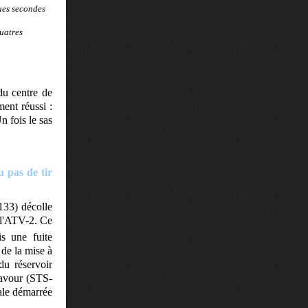
ues secondes
uatres
du centre de
ent réussi :
n fois le sas
u pas de tir
133) décolle
e l'ATV-2. Ce
s une fuite
de la mise à
du réservoir
eavour (STS-
iale démarrée