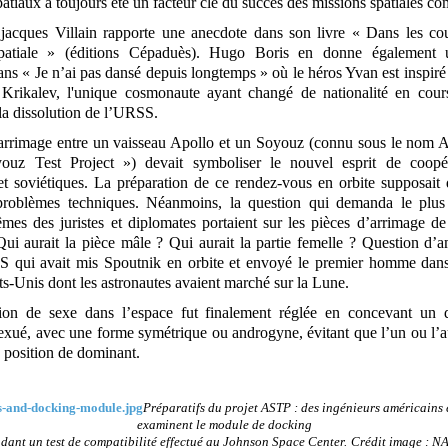
atiaux a toujours été un facteur clé du succès des missions spatiales c
 jacques Villain rapporte une anecdote dans son livre « Dans les cou
patiale » (éditions Cépaduès). Hugo Boris en donne également 
s « Je n’ai pas dansé depuis longtemps » où le héros Yvan est inspiré 
Krikalev, l'unique cosmonaute ayant changé de nationalité en cou
a dissolution de l’URSS.
arrimage entre un vaisseau Apollo et un Soyouz (connu sous le nom
ouz Test Project ») devait symboliser le nouvel esprit de coopér
et soviétiques. La préparation de ce rendez-vous en orbite supposait 
roblèmes techniques. Néanmoins, la question qui demanda le plus d
mes des juristes et diplomates portaient sur les pièces d’arrimage d
Qui aurait la pièce mâle ? Qui aurait la partie femelle ? Question d’
 qui avait mis Spoutnik en orbite et envoyé le premier homme dans
ts-Unis dont les astronautes avaient marché sur la Lune.
ion de sexe dans l’espace fut finalement réglée en concevant un d
sexué, avec une forme symétrique ou androgyne, évitant que l’un ou l’a
n position de dominant.
Préparatifs du projet ASTP : des ingénieurs américains 
examinent le module de docking
dant un test de compatibilité effectué au Johnson Space Center.
Crédit image : N