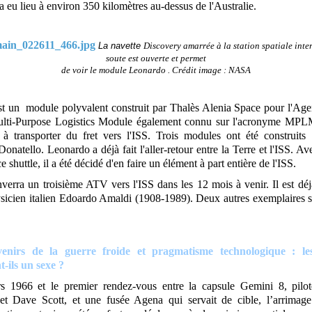
 eu lieu à environ 350 kilomètres au-dessus de l'Australie.
La navette
Discovery amarrée à la station spatiale inte
soute est ouverte et permet
de voir
le module Leonardo
. Crédit image : NASA
t un module polyvalent construit par Thalès Alenia Space pour l'Age
ulti-Purpose Logistics Module également connu sur l'acronyme MPL
t à transporter du fret vers l'ISS. Trois modules ont été construits
onatello. Leonardo a déjà fait l'aller-retour entre la Terre et l'ISS. Ave
e shuttle, il a été décidé d'en faire un élément à part entière de l'ISS.
verra un troisième ATV vers l'ISS dans les 12 mois à venir. Il est déj
icien italien Edoardo Amaldi (1908-1989). Deux autres exemplaires su
enirs de la guerre froide et pragmatisme technologique : le
t-ils un sexe ?
s 1966 et le premier rendez-vous entre la capsule Gemini 8, pilot
t Dave Scott, et une fusée Agena qui servait de cible, l’arrimag