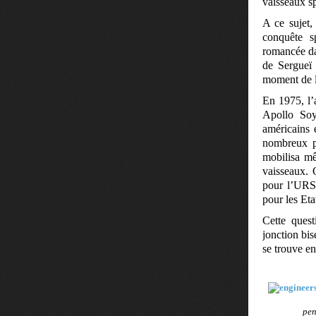
vaisseaux sp
A ce sujet,
conquête s
romancée dan
de Sergueï 
moment de l
En 1975, l’
Apollo Soy
américains 
nombreux p
mobilisa mê
vaisseaux. 
pour l’URSS
pour les Eta
Cette quest
jonction bi
se trouve e
pen