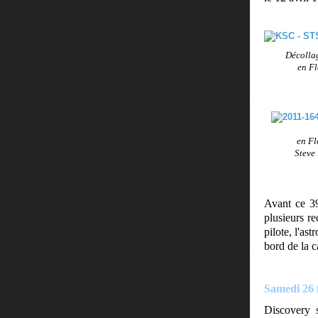
Décollag
en Fl
en Fl
Steve 
Avant ce 39
plusieurs re
pilote, l'as
bord de la 
Samedi 26 
Discovery s