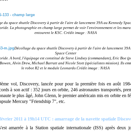
e du space shuttle Discovery à partir de l'aire de lancement 39A au Kennedy Spa
oride.
La photographie en champ large permet de voir l'environnement et les mara
entourent le KSC. Crédit image : NASA
Décollage du space shuttle Discovery à partir de l'aire de lancement 39
Space Center
oride.
A bord, l'équipage est constitué de Steve Lindsey (commandant), Eric Boe (pi
Bowen, Alvin Drew, Michael Barratt and Nicole Stott (spécialistes mission). Ils e
le robot R2 et le module Leonardo.Crédit image : NASA
ème vol, Discovery, lancée pour pour la première fois en août 1984
cords à son actif : 352 jours en orbite, 246 astronautes transportés, p
tronaute le plus âgé, John Glenn, le premier américain mis en orbite en f
capsule Mercury "Friendship 7", etc.
février 2011 à 19h14 UTC : amarrage de la navette spatiale Discov
'est amarrée à la Station spatiale internationale (ISS) après deux j