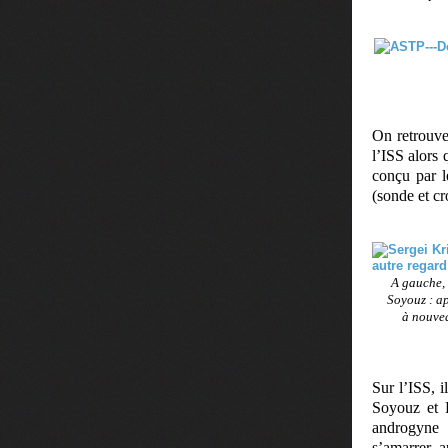
On retrouve
l’ISS alors 
conçu par l
(sonde et cr
A gauche, 
Soyouz : ap
à nouvea
Sur l’ISS, i
Soyouz et 
androgyne 
s’amarrer a