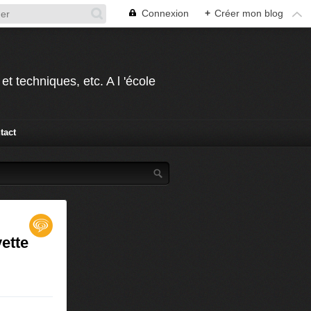
Connexion
+
Créer mon blog
t techniques, etc. A l 'école
tact
vette