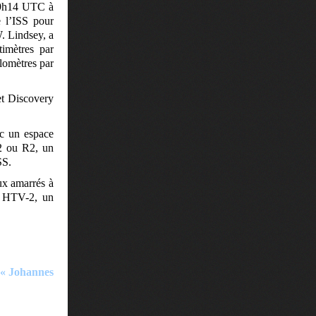
 19h14 UTC à
e l’ISS pour
. Lindsey, a
timètres par
ilomètres par
et Discovery
ec un espace
 2 ou R2, un
SS.
aux amarrés à
s HTV-2, un
 « Johannes