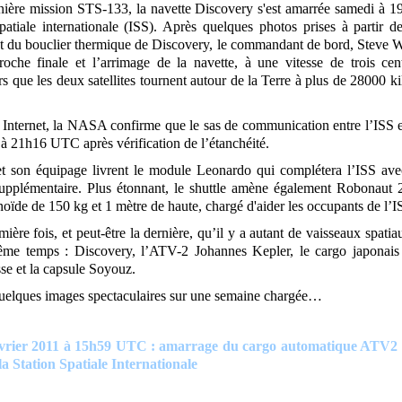
nière mission STS-133, la navette Discovery s'est amarrée samedi à
spatiale internationale (ISS). Après quelques photos prises à partir d
état du bouclier thermique de Discovery, le commandant de bord, Steve W
proche finale et l’arrimage de la navette, à une vitesse de trois cen
s que les deux satellites tournent autour de la Terre à plus de 28000 k
e Internet, la NASA confirme que le sas de communication entre l’ISS 
 à 21h16 UTC après vérification de l’étanchéité.
t son équipage livrent le module Leonardo qui complétera l’ISS av
supplémentaire. Plus étonnant, le shuttle amène également Robonaut
oïde de 150 kg et 1 mètre de haute, chargé d'aider les occupants de l’I
mière fois, et peut-être la dernière, qu’il y a autant de vaisseaux spati
ême temps : Discovery, l’ATV-2 Johannes Kepler, le cargo japonai
se et la capsule Soyouz.
uelques images spectaculaires sur une semaine chargée…
évrier 2011 à 15h59 UTC : amarrage du cargo automatique ATV2
la Station Spatiale Internationale