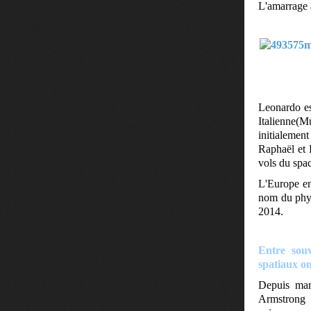
L'amarrage a
Leonardo es
Italienne(M
initialemen
Raphaël et D
vols du spac
L'Europe en
nom du phys
2014.
Entre souv
spatiaux on
Depuis mar
Armstrong e