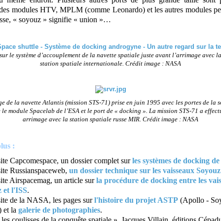
e des modules HTV, MPLM (comme Leonardo) et les autres modules pe
usse, « soyouz » signifie « union »…
sur le système d’accouplement de la navette spatiale juste avant l’arrimage avec l
station spatiale internationale. Crédit image : NASA
ge de la navette Atlantis (mission STS-71) prise en juin 1995 avec les portes de la s
 le module Spacelab de l’ESA et le port de « docking ». La mission STS-71 a effect
arrimage avec la station spatiale russe MIR. Crédit image : NASA
lus :
site Capcomespace, un dossier complet sur
les systèmes de docking de
 site Russianspaceweb,
un dossier technique sur les vaisseaux Soyouz
site Airspacemag, un article sur
la procédure de docking entre les vai
 et l'ISS
.
site de la NASA, les pages sur
l'histoire du projet ASTP
(Apollo - So
) et la
galerie de photographies
.
les coulisses de la conquête spatiale », Jacques Villain, éditions Cépad