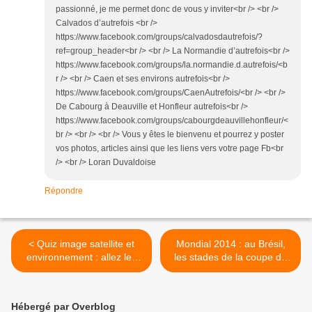
passionné, je me permet donc de vous y inviter<br /> <br />
Calvados d’autrefois <br />
https://www.facebook.com/groups/calvadosdautrefois/?
ref=group_header<br /> <br /> La Normandie d’autrefois<br />
https://www.facebook.com/groups/la.normandie.d.autrefois/<b
r /> <br /> Caen et ses environs autrefois<br />
https://www.facebook.com/groups/CaenAutrefois/<br /> <br />
De Cabourg à Deauville et Honfleur autrefois<br />
https://www.facebook.com/groups/cabourgdeauvillehonfleur/<
br /> <br /> <br /> Vous y êtes le bienvenu et pourrez y poster
vos photos, articles ainsi que les liens vers votre page Fb<br
/> <br /> Loran Duvaldoise
Répondre
< Quiz image satellite et
Mondial 2014 : au Brésil,
environnement : allez les
les stades de la coupe du
bleus !
monde vus par satellites >
Hébergé par Overblog