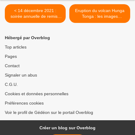
< 14 décembre 2021 :
Eruption du volcan Hunga
soirée annuelle de remise
Tonga : les images
des prix des Amis de la Cité
spectaculaires des satellites
de l’espace
d’observation >
Hébergé par Overblog
Top articles
Pages
Contact
Signaler un abus
C.G.U.
Cookies et données personnelles
Préférences cookies
Voir le profil de Gédéon sur le portail Overblog
Créer un blog sur Overblog