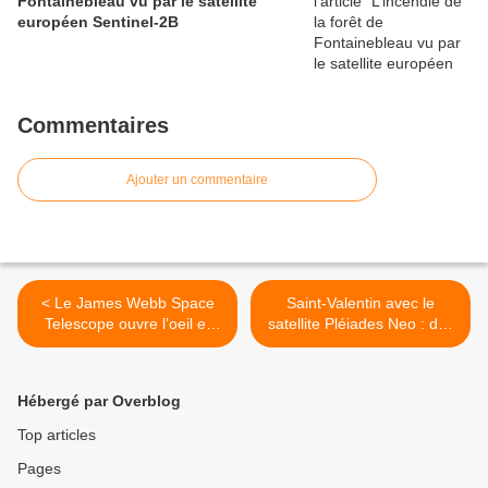
Fontainebleau vu par le satellite
européen Sentinel-2B
Commentaires
Ajouter un commentaire
< Le James Webb Space
Saint-Valentin avec le
Telescope ouvre l’oeil et
satellite Pléiades Neo : des
nous offre un selfie
pixels à 30 cm pour les
amoureux >
Hébergé par Overblog
Top articles
Pages