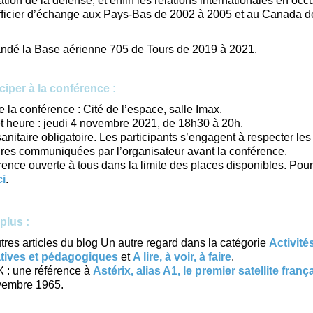
ion de la défense, et enfin les relations internationales en oc
fficier d’échange aux Pays-Bas de 2002 à 2005 et au Canada d
ndé la Base aérienne 705 de Tours de 2019 à 2021.
ciper à la conférence :
e la conférence : Cité de l’espace, salle Imax.
t heure : jeudi 4 novembre 2021, de 18h30 à 20h.
anitaire obligatoire. Les participants s’engagent à respecter le
ires communiquées par l’organisateur avant la conférence.
ence ouverte à tous dans la limite des places disponibles. Pour 
ci
.
 plus :
tres articles du blog Un autre regard dans la catégorie
Activité
tives et pédagogiques
et
A lire, à voir, à faire
.
X : une référence à
Astérix, alias A1, le premier satellite franç
vembre 1965.