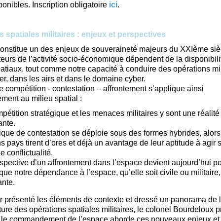
onibles. Inscription obligatoire
ici
.
 spatiales militaires : enjeux et perspectives
onstitue un des enjeux de souveraineté majeurs du XXIème siè
teurs de l’activité socio-économique dépendent de la disponibili
tiaux, tout comme notre capacité à conduire des opérations mil
mer, dans les airs et dans le domaine cyber.
e compétition - contestation – affrontement s’applique ainsi
ement au milieu spatial :
pétition stratégique et les menaces militaires y sont une réalité 
ante.
ique de contestation se déploie sous des formes hybrides, alor
ns pays tirent d’ores et déjà un avantage de leur aptitude à agir 
e conflictualité.
spective d’un affrontement dans l’espace devient aujourd’hui p
que notre dépendance à l’espace, qu’elle soit civile ou militaire,
nte.
r présenté les éléments de contexte et dressé un panorama de
ture des opérations spatiales militaires, le colonel Bourdeloux p
t le commandement de l’espace aborde ces nouveaux enjeux et