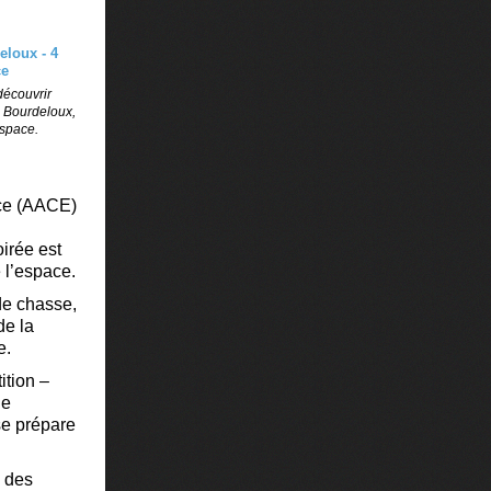
découvrir
e Bourdeloux,
space.
ace (AACE)
irée est
 l’espace.
de chasse,
de la
e.
ition –
le
se prépare
e des