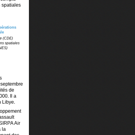
 spatiales
ce (CDE)
ons spatiales
CNES)
s
r septembre
ités de
00. Il a
en Libye.
eloppement
assault
 SIRPA Air
 la