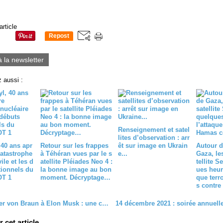
article
Repost
1
à la newsletter
 aussi :
Renseignement et satel
lites d’observation : arr
 40 ans apr
Retour sur les frappes
êt sur image en Ukrain
Autour d
 catastrophe
à Téhéran vues par le s
e...
Gaza, le
ile et les d
atellite Pléiades Neo 4 :
tellite S
tionnels du
la bonne image au bon
ues heur
OT 1
moment. Décryptage…
que terr
s contre 
De Wernher von Braun à Elon Musk : une conférence sur les enjeux éthiques du spatial
cet article