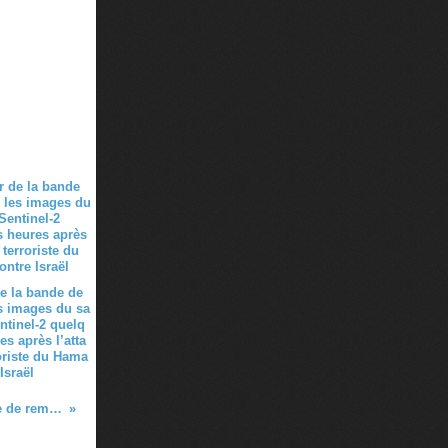
e la bande de
s images du sa
entinel-2 quelq
es après l’atta
oriste du Hama
Israël
14 décembre 2021 : soirée annuelle de remise des prix des Amis de la Cité de l’espace