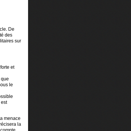
cle. De
té des
itaires sur
forte et
s que
sous le
ossible
 est
 la menace
récisera la
 compte