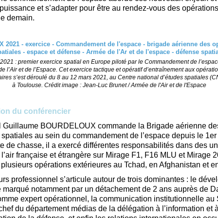
puissance et s’adapter pour être au rendez-vous des opérations
s de demain.
 2021 : premier exercice spatial en Europe piloté par le Commandement de l’espa
e l’Air et de l’Espace. Cet exercice tactique et opératif d’entraînement aux opérati
taires s’est déroulé du 8 au 12 mars 2021, au Centre national d’études spatiales (
à Toulouse. Crédit image : Jean-Luc Brunet / Armée de l'Air et de l'Espace
ion du conférencier
l Guillaume BOURDELOUX commande la Brigade aérienne de
 spatiales au sein du commandement de l’espace depuis le 1e
te de chasse, il a exercé différentes responsabilités dans des un
 l’air française et étrangère sur Mirage F1, F16 MLU et Mirage 20
à plusieurs opérations extérieures au Tchad, en Afghanistan et 
rs professionnel s’articule autour de trois dominantes : le dév
re marqué notamment par un détachement de 2 ans auprès de D
omme expert opérationnel, la communication institutionnelle au
hef du département médias de la délégation à l’information et à