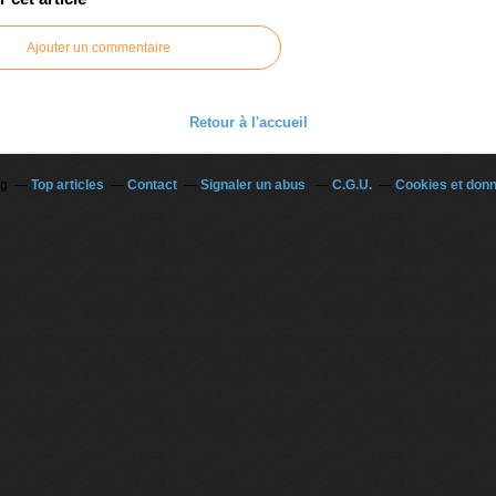
Ajouter un commentaire
Retour à l'accueil
og
Top articles
Contact
Signaler un abus
C.G.U.
Cookies et don