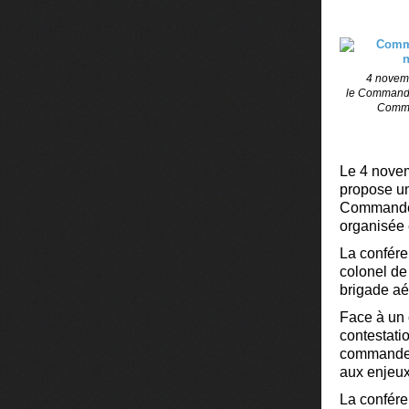
4 novemb
le Commandem
Comma
Le 4 novem
propose un
Commandeme
organisée 
La confére
colonel de
brigade a
Face à un 
contestati
commandeme
aux enjeu
La conféren