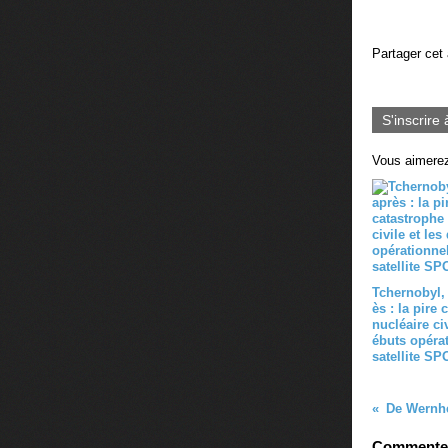
Partager cet 
S'inscrire 
Vous aimerez
Tchernobyl,
ès : la pire
nucléaire civ
ébuts opéra
satellite SP
Commenter 