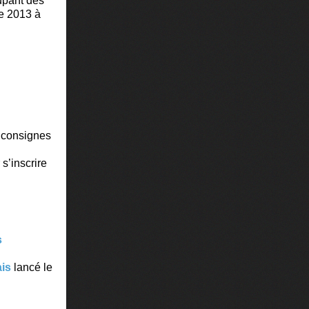
cupant des
e 2013 à
s consignes
s’inscrire
s
ais
lancé le