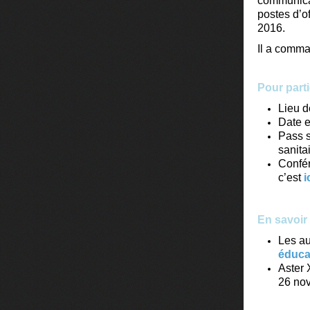
communicat
postes d’o
2016.
Il a comma
Pour parti
Lieu d
Date e
Pass s
sanita
Confér
c’est
i
En savoir
Les au
éduca
Aster 
26 no