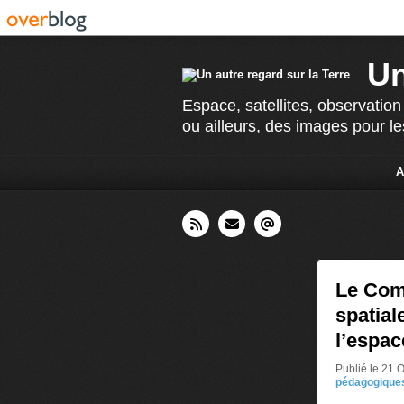
Un
Espace, satellites, observation
ou ailleurs, des images pour le
A
Le Com
spatial
l’espac
Publié le 21 
pédagogique