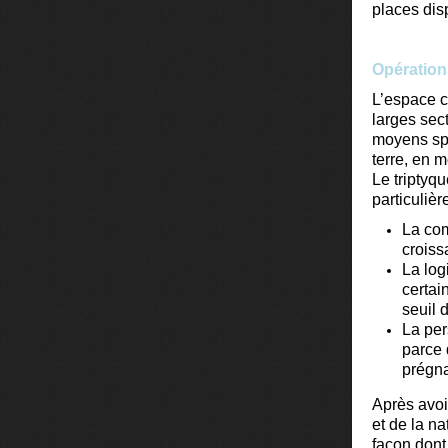
places disp
Opérations
L’espace c
larges sec
moyens spa
terre, en 
Le triptyqu
particulièr
La com
croiss
La log
certai
seuil d
La per
parce 
prégna
Après avoi
et de la na
façon don