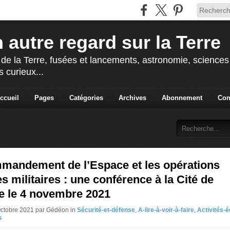
 autre regard sur la Terre
 de la Terre, fusées et lancements, astronomie, sciences e
s curieux...
ccueil
Pages
Catégories
Archives
Abonnement
Con
mandement de l’Espace et les opérations
es militaires : une conférence à la Cité de
e le 4 novembre 2021
Octobre 2021 par Gédéon in
Sécurité-et-défense
,
A-lire-à-voir-à-faire
,
Activités-é
s