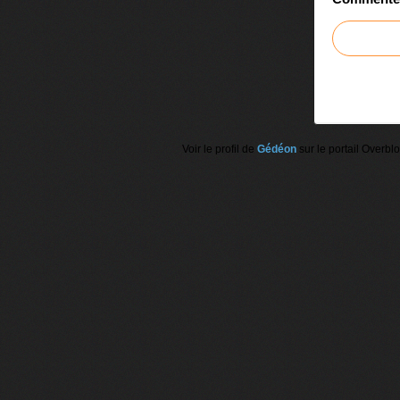
Voir le profil de
Gédéon
sur le portail Overbl