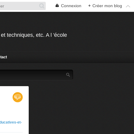
Connexion
+
Créer mon blog
t techniques, etc. A l 'école
tact
ducatives-et-