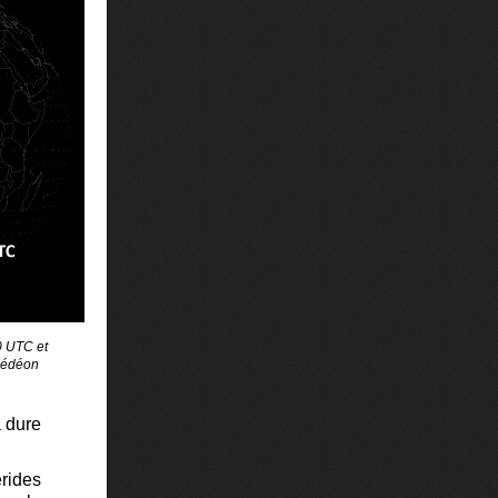
0 UTC et
 Gédéon
a dure
érides