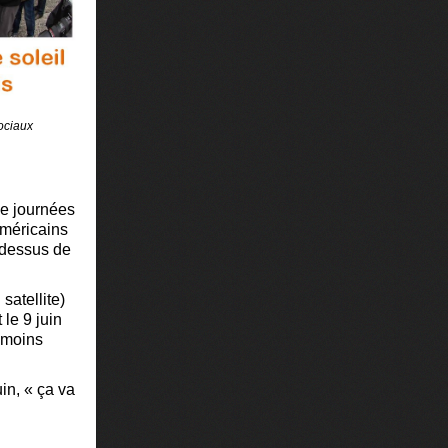
sociaux
 de journées
 américains
-dessus de
atellite)
 le 9 juin
t moins
in, « ça va