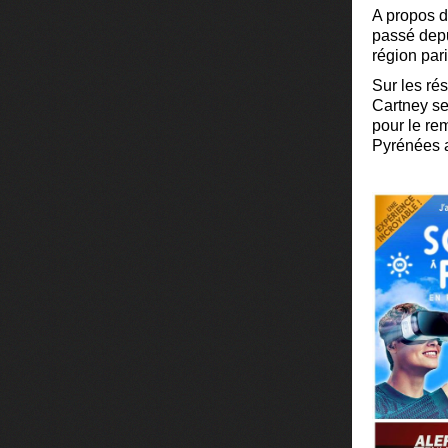
A propos d
passé depui
région par
Sur les ré
Cartney se 
pour le re
Pyrénées a