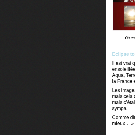
Où est
Eclipse to
Il est vrai
ensoleillée
Aqua, Ter
la France e
Les images
mais cela d
mais c’éta
sympa.
Comme dira
mieux… »