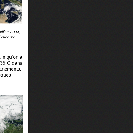
ellites Aqua,
Response.
uin qu’on a
 (35°C dans
artements,
isques