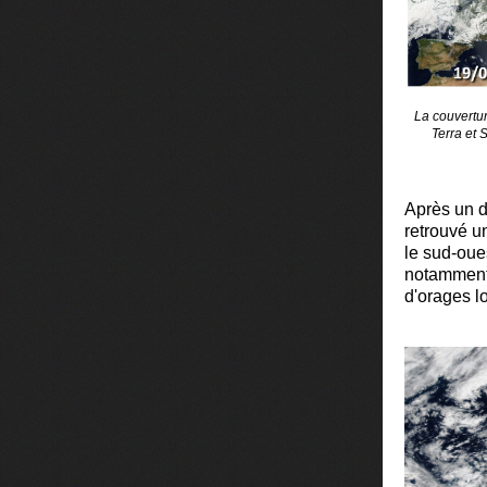
La couvertu
Terra et
Après un d
retrouvé u
le sud-oue
notamment 
d'orages lo