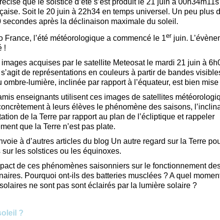
écise que le solstice d’été s’est produit le 21 juin à 00h34m11
nçaise. Soit le 20 juin à 22h34 en temps universel. Un peu plus 
 secondes après la déclinaison maximale du soleil.
er
 France, l’été météorologique a commencé le 1
juin. L’évène
 !
 images acquises par le satellite Meteosat le mardi 21 juin à 6
 s’agit de représentations en couleurs à partir de bandes visibles 
u ombre-lumière, inclinée par rapport à l’équateur, est bien mise
amis enseignants utilisent ces images de satellites météorologi
concrètement à leurs élèves le phénomène des saisons, l’inclin
tation de la Terre par rapport au plan de l’écliptique et rappeler
ment que la Terre n’est pas plate.
nvoie à d’autres articles du blog Un autre regard sur la Terre po
 sur les solstices ou les équinoxes.
mpact de ces phénomènes saisonniers sur le fonctionnement des 
naires. Pourquoi ont-ils des batteries musclées ? A quel moment
olaires ne sont pas sont éclairés par la lumière solaire ?
oleil ?