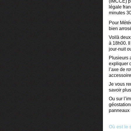
(IMCCE) pr
légale fra
minutes 30
Pour Météo
bien arrosé
Voilà deux
à 18h00. Il
jour-nuit o
Plusieurs 
expliquer 
l’axe de ro
accessoire
Je vous re
savoir plus
Ou sur l’i
géostation
panneaux s
Où est le s