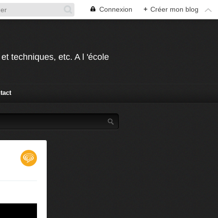
Connexion
+
Créer mon blog
t techniques, etc. A l 'école
tact