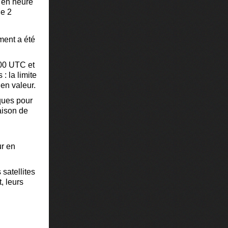
s en heure
de 2
ment a été
h00 UTC et
: la limite
 en valeur.
ques pour
aison de
ur en
satellites
, leurs