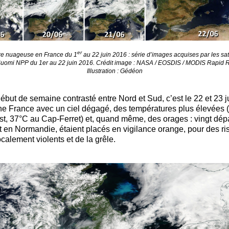
er
re nuageuse en France du 1
au 22 juin 2016 : série d’images acquises par les sat
 Suomi NPP du 1er au 22 juin 2016. Crédit image : NASA / EOSDIS / MODIS Rapid 
Illustration : Gédéon
ébut de semaine contrasté entre Nord et Sud, c’est le 22 et 23 j
ne France avec un ciel dégagé, des températures plus élevées
st, 37°C au Cap-Ferret) et, quand même, des orages : vingt dép
en Normandie, étaient placés en vigilance orange, pour des r
calement violents et de la grêle.