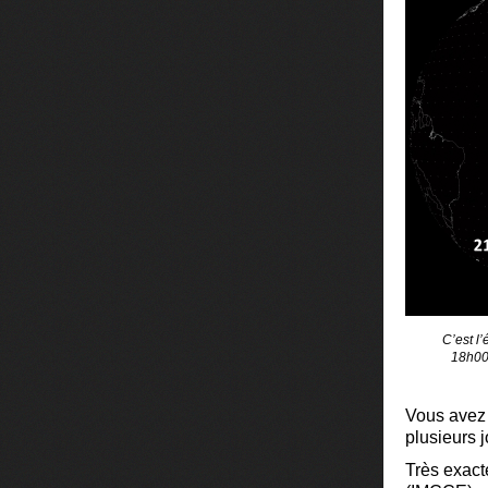
C’est l
18h00 
Vous avez 
plusieurs j
Très exact