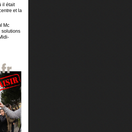
l était
entre et la
ul Mc
s solutions
Midi-