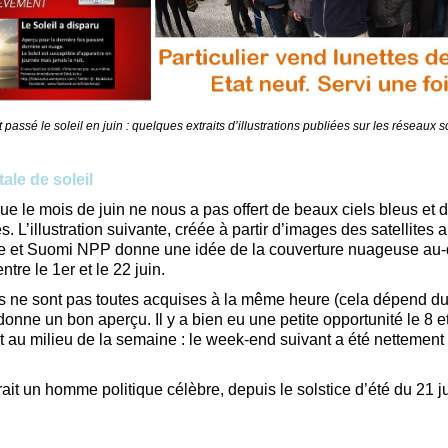
 passé le soleil en juin : quelques extraits d’illustrations publiées sur les réseaux 
tale de soleil
 que le mois de juin ne nous a pas offert de beaux ciels bleus et
s. L’illustration suivante, créée à partir d’images des satellites
re et Suomi NPP donne une idée de la couverture nuageuse au
ntre le 1er et le 22 juin.
 ne sont pas toutes acquises à la même heure (cela dépend du s
onne un bon aperçu. Il y a bien eu une petite opportunité le 8 et
it au milieu de la semaine : le week-end suivant a été nettemen
it un homme politique célèbre, depuis le solstice d’été du 21 ju