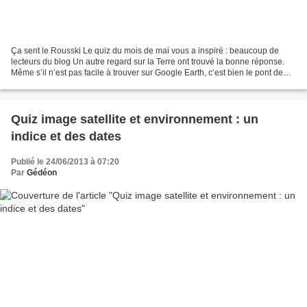
Ça sent le Rousski Le quiz du mois de mai vous a inspiré : beaucoup de
lecteurs du blog Un autre regard sur la Terre ont trouvé la bonne réponse.
Même s’il n’est pas facile à trouver sur Google Earth, c’est bien le pont de
l'île Rousski en Russie, le...
Quiz image satellite et environnement : un
indice et des dates
Publié le 24/06/2013 à 07:20
Par
Gédéon