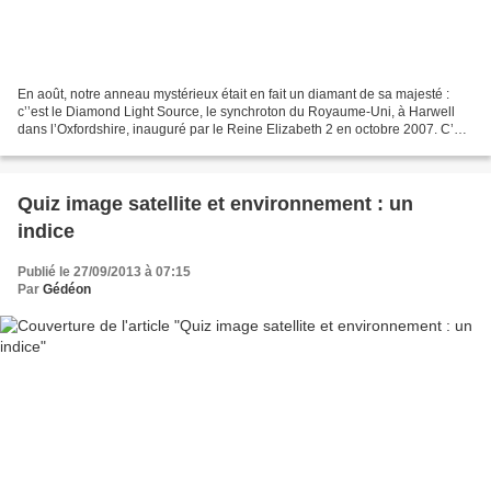
En août, notre anneau mystérieux était en fait un diamant de sa majesté :
c’’est le Diamond Light Source, le synchroton du Royaume-Uni, à Harwell
dans l’Oxfordshire, inauguré par le Reine Elizabeth 2 en octobre 2007. C’est
un des hauts lieux de la science...
Quiz image satellite et environnement : un
indice
Publié le 27/09/2013 à 07:15
Par
Gédéon