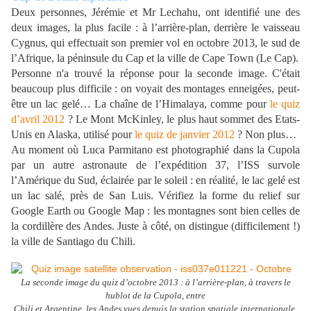
Deux personnes, Jérémie et Mr Lechahu, ont identifié une des
deux images, la plus facile : à l’arrière-plan, derrière le vaisseau
Cygnus, qui effectuait son premier vol en octobre 2013, le sud de
l’Afrique, la péninsule du Cap et la ville de Cape Town (Le Cap).
Personne n'a trouvé la réponse pour la seconde image. C'était
beaucoup plus difficile : on voyait des montages enneigées, peut-
être un lac gelé… La chaîne de l’Himalaya, comme pour
le quiz
d’avril 2012
? Le Mont McKinley, le plus haut sommet des Etats-
Unis en Alaska, utilisé pour
le quiz de janvier 2012
? Non plus…
Au moment où Luca Parmitano est photographié dans la Cupola
par un autre astronaute de l’expédition 37, l’ISS survole
l’Amérique du Sud, éclairée par le soleil : en réalité, le lac gelé est
un lac salé, près de San Luis. Vérifiez la forme du relief sur
Google Earth ou Google Map : les montagnes sont bien celles de
la cordillère des Andes. Juste à côté, on distingue (difficilement !)
la ville de Santiago du Chili.
La seconde image du quiz d’octobre 2013 : à l’arrière-plan, à travers le
hublot de la Cupola, entre
Chili et Argentine, les Andes vues depuis la station spatiale internationale.