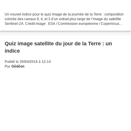
Un nouvel indice pour le quiz image de la journée de la Terre : composition
colorée des canaux 8, 4, et 3 d’un extrait plus large de l’image du satellite
Sentinel-2A. Crédit image : ESA / Commission européenne / Copernicus
Grâce au premier indice, deux...
Quiz image satellite du jour de la Terre : un
indice
Publié le 30/04/2016 à 12:14
Par
Gédéon