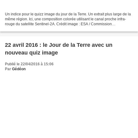
Un indice pour le quizz image du jour de la Terre. Un extrait plus large de la
même région. Ici, une composition colorée utilisant le canal proche infra-
rouge du satellite Sentinel-2A. Crédit image : ESA / Commission
Européenne / Copernicus Prendre du...
22 avril 2016 : le Jour de la Terre avec un
nouveau quiz image
Publié le 22/04/2016 à 15:06
Par
Gédéon