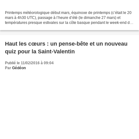
Printemps météorologique début mars, équinoxe de printemps (c’était le 20
mars à 4h30 UTC), passage à l’heure d’été (le dimanche 27 mars) et
températures presque estivales sur la côte basque pendant le week-end de
pâques : le printemps est bien là… Pendant...
Haut les cœurs : un pense-bête et un nouveau
quiz pour la Saint-Valentin
Publié le 11/02/2016 à 09:04
Par
Gédéon