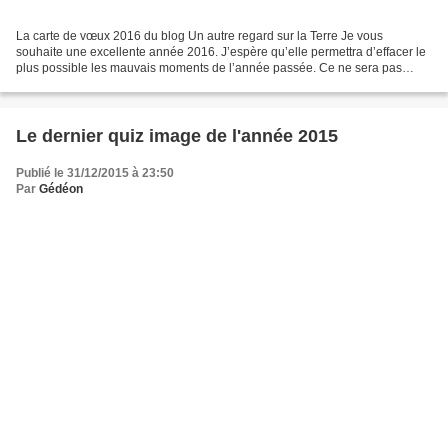
La carte de vœux 2016 du blog Un autre regard sur la Terre Je vous
souhaite une excellente année 2016. J’espère qu’elle permettra d’effacer le
plus possible les mauvais moments de l’année passée. Ce ne sera pas
facile… Il y a tout juste un an, dix-sept...
Le dernier quiz image de l'année 2015
Publié le 31/12/2015 à 23:50
Par
Gédéon