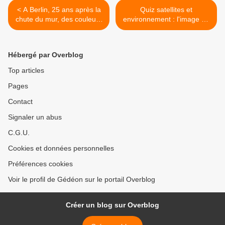
< A Berlin, 25 ans après la
Quiz satellites et
chute du mur, des couleurs
environnement : l'image de
chaudes pour les souvenirs
novembre 2014 >
de la guerre froide
Hébergé par Overblog
Top articles
Pages
Contact
Signaler un abus
C.G.U.
Cookies et données personnelles
Préférences cookies
Voir le profil de Gédéon sur le portail Overblog
Créer un blog sur Overblog