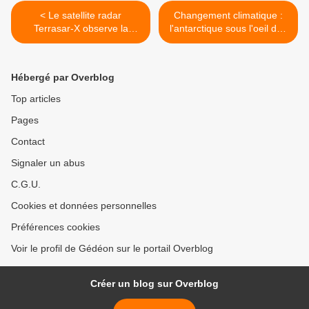
< Le satellite radar
Changement climatique :
Terrasar-X observe la
l'antarctique sous l'oeil des
station spatiale
satellites >
internationale
Hébergé par Overblog
Top articles
Pages
Contact
Signaler un abus
C.G.U.
Cookies et données personnelles
Préférences cookies
Voir le profil de Gédéon sur le portail Overblog
Créer un blog sur Overblog