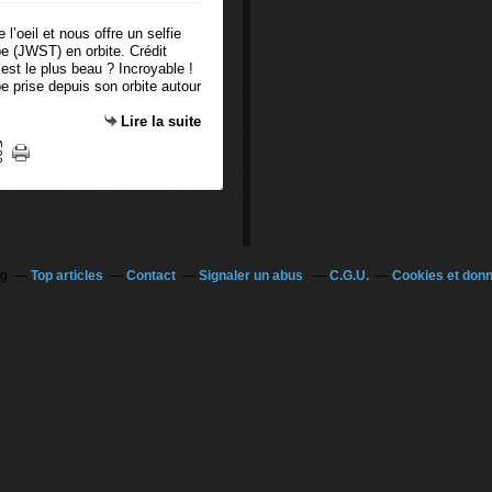
 (JWST) en orbite. Crédit
est le plus beau ? Incroyable !
prise depuis son orbite autour
Lire la suite
og
Top articles
Contact
Signaler un abus
C.G.U.
Cookies et don