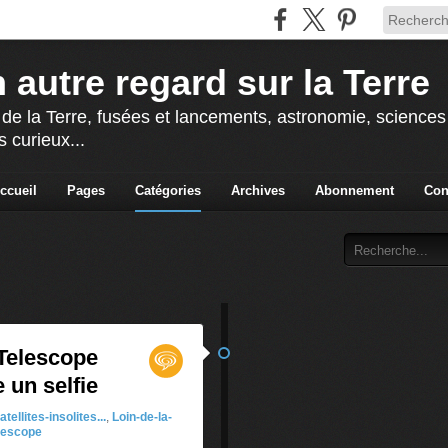
 autre regard sur la Terre
 de la Terre, fusées et lancements, astronomie, sciences e
s curieux...
ccueil
Pages
Catégories
Archives
Abonnement
Con
Telescope
e un selfie
atellites-insolites...
,
Loin-de-la-
lescope