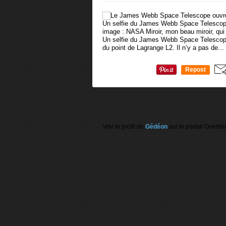
Un selfie du James Webb Space Telescope
image : NASA Miroir, mon beau miroir, qui 
Un selfie du James Webb Space Telescope 
du point de Lagrange L2. Il n’y a pas de...
Repost
1
Voir le profil de
Gédéon
sur le portail Overbl