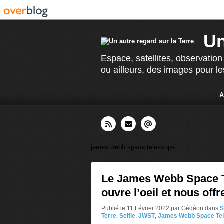
Un
Espace, satellites, observation
ou ailleurs, des images pour le
A
james webb space telescope
Le James Webb Space 
ouvre l’oeil et nous offr
Publié le 11 Février 2022 par Gédéon
dans
S
Terre
,
Selfie
,
JWST
,
James Webb Space Te