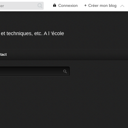
Connexion
+
Créer mon blog
t techniques, etc. A l 'école
tact