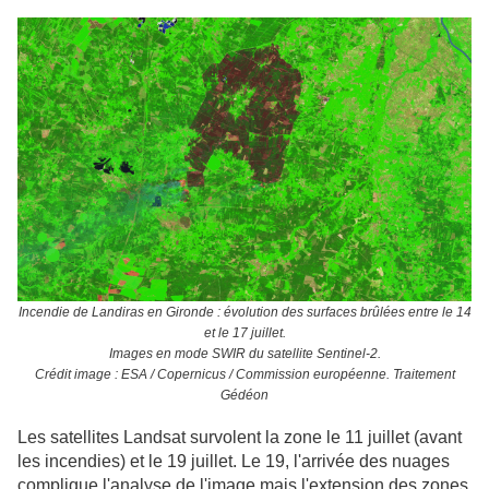
Incendie de Landiras en Gironde : évolution des surfaces brûlées entre le 14
et le 17 juillet.
Images en mode SWIR du satellite Sentinel-2.
Crédit image : ESA / Copernicus / Commission européenne. Traitement
Gédéon
Les satellites Landsat survolent la zone le 11 juillet (avant
les incendies) et le 19 juillet. Le 19, l'arrivée des nuages
complique l'analyse de l'image mais l'extension des zones