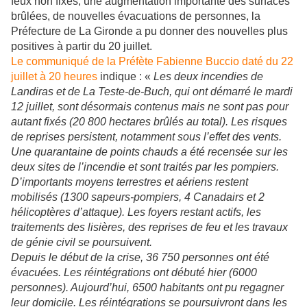
feux non fixés, une augmentation importante des surfaces
brûlées, de nouvelles évacuations de personnes, la
Préfecture de La Gironde a pu donner des nouvelles plus
positives à partir du 20 juillet.
Le communiqué de la Préfète Fabienne Buccio daté du 22
juillet à 20 heures
indique : «
Les deux incendies de
Landiras et de La Teste-de-Buch, qui ont démarré le mardi
12 juillet, sont désormais contenus mais ne sont pas pour
autant fixés (20 800 hectares brûlés au total). Les risques
de reprises persistent, notamment sous l’effet des vents.
Une quarantaine de points chauds a été recensée sur les
deux sites de l’incendie et sont traités par les pompiers.
D’importants moyens terrestres et aériens restent
mobilisés (1300 sapeurs-pompiers, 4 Canadairs et 2
hélicoptères d’attaque). Les foyers restant actifs, les
traitements des lisières, des reprises de feu et les travaux
de génie civil se poursuivent.
Depuis le début de la crise, 36 750 personnes ont été
évacuées. Les réintégrations ont débuté hier (6000
personnes). Aujourd’hui, 6500 habitants ont pu regagner
leur domicile. Les réintégrations se poursuivront dans les