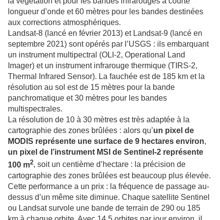
la végétation et pour les bandes infrarouges à courte
longueur d’onde et 60 mètres pour les bandes destinées
aux corrections atmosphériques.
Landsat-8 (lancé en février 2013) et Landsat-9 (lancé en
septembre 2021) sont opérés par l’USGS : ils embarquant
un instrument multipectral (OLI-2, Operational Land
Imager) et un instrument infrarouge thermique (TIRS-2,
Thermal Infrared Sensor). La fauchée est de 185 km et la
résolution au sol est de 15 mètres pour la bande
panchromatique et 30 mètres pour les bandes
multispectrales.
La résolution de 10 à 30 mètres est très adaptée à la
cartographie des zones brûlées : alors qu’
un pixel de
MODIS représente une surface de 9 hectares environ
,
un pixel de l’instrument MSI de Sentinel-2 représente
2
100 m
, soit un centième d’hectare : la précision de
cartographie des zones brûlées est beaucoup plus élevée.
Cette performance a un prix : la fréquence de passage au-
dessus d’un même site diminue. Chaque satellite Sentinel
ou Landsat survole une bande de terrain de 290 ou 185
km à chaque orbite. Avec 14,5 orbites par jour environ, il