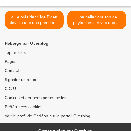
< Le président Joe Biden
Une belle floraison de
dévoile une des premières
phytoplancton vue depuis
images du James Webb
l’espace >
Space Telescope
Hébergé par Overblog
Top articles
Pages
Contact
Signaler un abus
C.G.U.
Cookies et données personnelles
Préférences cookies
Voir le profil de Gédéon sur le portail Overblog
Créer un blog sur Overblog