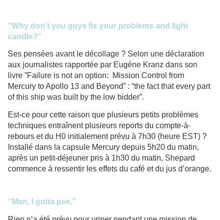
“Why don’t you guys fix your problems and light
candle?”
Ses pensées avant le décollage ? Selon une déclaration
aux journalistes rapportée par Eugène Kranz dans son
livre ”Failure is not an option:
Mission Control from
Mercury to Apollo 13 and Beyond”
: “the fact that every part
of this ship was built by the low bidder”.
Est-ce pour cette raison que plusieurs petits problèmes
techniques entraînent plusieurs reports du compte-à-
rebours et du H0 initialement prévu à 7h30 (heure EST) ?
Installé dans la capsule Mercury depuis 5h20 du matin,
après un petit-déjeuner pris à 1h30 du matin, Shepard
commence à ressentir les effets du café et du jus d’orange.
“Man, I gotta pee,”
Rien n’a été prévu pour uriner pendant une mission de