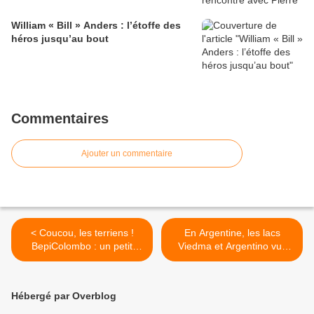
William « Bill » Anders : l’étoffe des
héros jusqu’au bout
Commentaires
Ajouter un commentaire
< Coucou, les terriens !
En Argentine, les lacs
BepiColombo : un petit
Viedma et Argentino vus
selfie en passant…
par le satellite Sentinel-2B >
Hébergé par Overblog