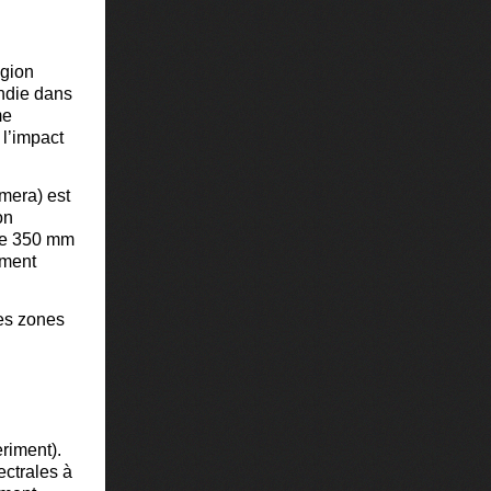
égion
ndie dans
me
 l’impact
mera) est
on
de 350 mm
ement
des zones
eriment
).
ectrales à