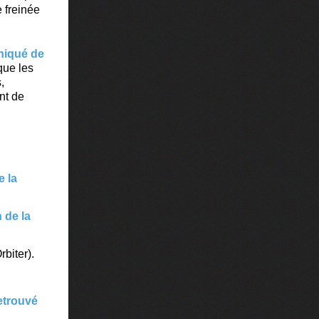
e freinée
iqué de
que les
,
nt de
e la
n de la
biter).
retrouvé