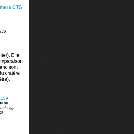
MSSS
er). Elle
comparaison
lanc sont
du cratère
tre).
te du
terrissage
SS