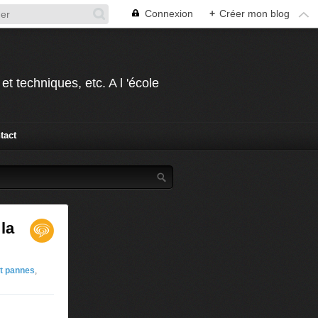
Connexion
+
Créer mon blog
t techniques, etc. A l 'école
tact
 la
t pannes
,