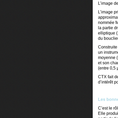
L’image de
L’image pr
approximat
nommée Mer
la partie d
elliptique 
du bouclie
Construite
un instrum
moyenne (6
et son cha
(entre 0,5 
CTX fait d
d’intérêt p
Les bonne
C’est le r
Elle produ