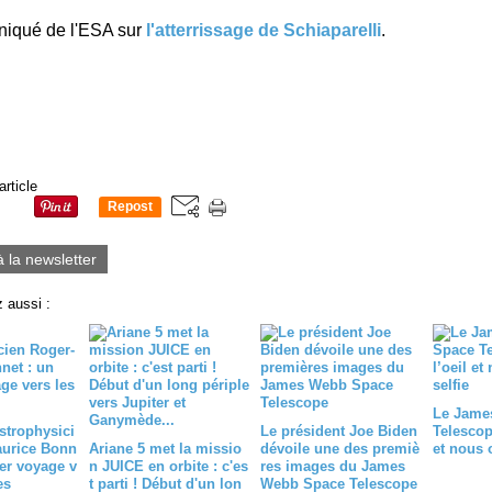
iqué de l'ESA sur
l'atterrissage de Schiaparelli
.
article
Repost
0
à la newsletter
 aussi :
Le Jame
strophysici
Le président Joe Biden
Telescop
aurice Bonn
Ariane 5 met la missio
dévoile une des premiè
et nous o
ier voyage v
n JUICE en orbite : c'es
res images du James
es
t parti ! Début d'un lon
Webb Space Telescope