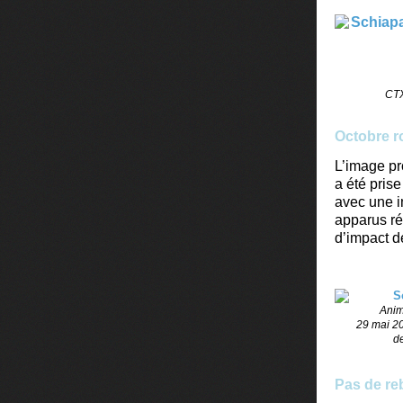
CTX
Octobre 
L’image pr
a été pris
avec une i
apparus ré
d’impact d
Anim
29 mai 20
d
Pas de reb