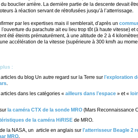
du bouclier arrière. La dernière partie de la descente devait êtr
teurs à réaction servant de rétrofusées jusqu’à l’atterrissage.
nfirmer par les expertises mais il semblerait, d'après un
commun
l'ouverture du parachute ait eu lieu trop tôt (à haute vitesse) et 
ent été éteints prématurément, à une altitude de 2 à 4 kilomètres
 une accélération de la vitesse (supérieure à 300 km/h au mome
plus :
articles du blog Un autre regard sur la Terre sur
l’exploration d
ars
.
 articles dans les catégories «
ailleurs dans l’espace
» et «
loi
sur
la caméra CTX de la sonde MRO
(Mars Reconnaissance Or
téristiques de la caméra HiRISE
de MRO.
e de la NASA, un article en anglais sur
l'atterrisseur Beagle 2 
 par MRO
.