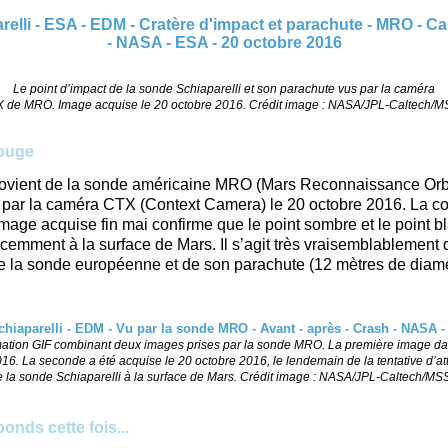
Le point d’impact de la sonde Schiaparelli et son parachute vus par la caméra
 de MRO. Image acquise le 20 octobre 2016. Crédit image : NASA/JPL-Caltech/
rouge
ovient de la sonde américaine MRO (Mars Reconnaissance Orbit
e par la caméra CTX (Context Camera) le 20 octobre 2016. La 
mage acquise fin mai confirme que le point sombre et le point b
cemment à la surface de Mars. Il s’agit très vraisemblablement 
e la sonde européenne et de son parachute (12 mètres de diamè
ation GIF combinant deux images prises par la sonde MRO. La première image da
16. La seconde a été acquise le 20 octobre 2016, le lendemain de la tentative d’at
e la sonde Schiaparelli à la surface de Mars. Crédit image : NASA/JPL-Caltech/MS
onds cette fois...