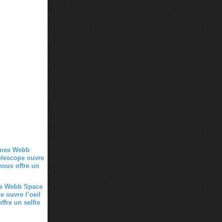
s Webb Space
e ouvre l’oeil
ffre un selfie