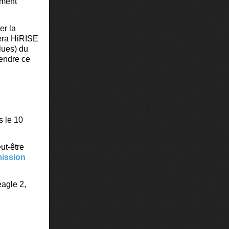
mment
er la
méra HiRISE
lues) du
rendre ce
s le 10
ut-être
mission
eagle 2,