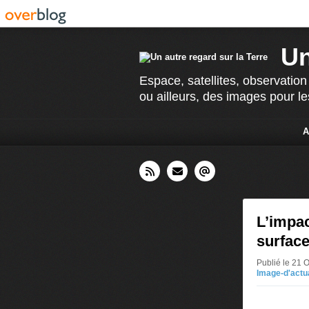
Un
Espace, satellites, observation
ou ailleurs, des images pour le
A
L’impac
surfac
Publié le 21 
Image-d'actu