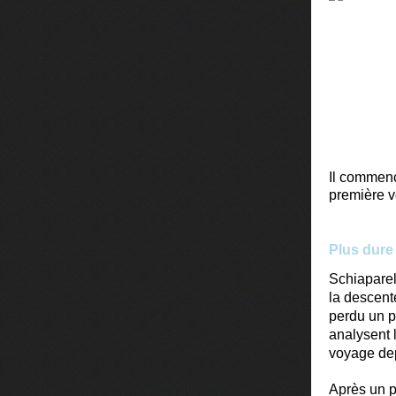
Il commenc
première v
Plus dure 
Schiaparel
la descente
perdu un p
analysent 
voyage dep
Après un p