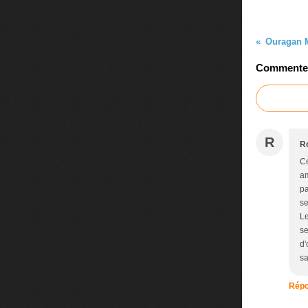
Commenter 
R
R
Ce
am
pa
se
Le
se
d'
sa
Répo