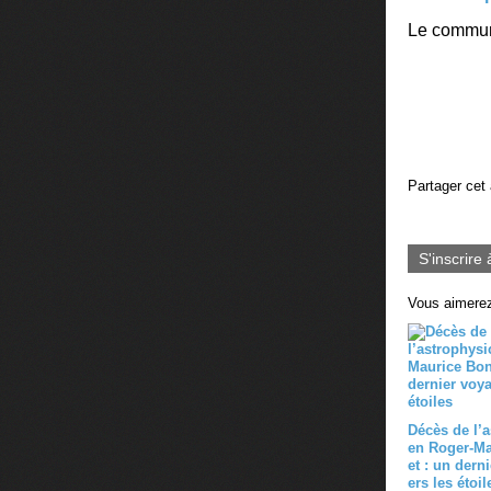
Le commun
Partager cet 
S'inscrire 
Vous aimerez
Décès de l’a
en Roger-M
et : un dern
ers les étoil