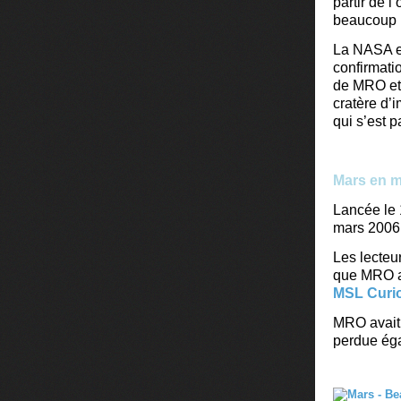
partir de 
beaucoup p
La NASA et
confirmati
de MRO et 
cratère d’
qui s’est 
Mars en 
Lancée le 
mars 2006
Les lecteu
que MRO a
MSL Curio
MRO avait 
perdue éga