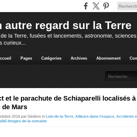
 autre regard sur la Terre
 de la Terre, fusées et lancements, astronomie, sciences e
s curieux...
ccueil
Pages
Catégories
Archives
Abonnement
Con
t et le parachute de Schiaparelli localisés à
e de Mars
Octobre 2016 par Gédéon in
Loin-de-la-Terre
,
Ailleurs-dans-l'espace
,
Accidents e
alité-Images-de-la-semaine