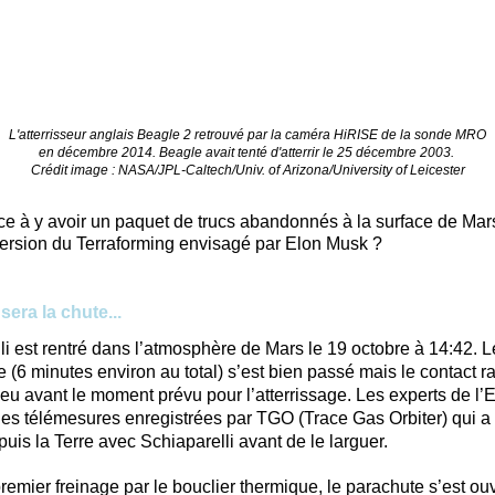
L'atterrisseur anglais Beagle 2 retrouvé par la caméra HiRISE de la sonde MRO
en décembre 2014. Beagle avait tenté d'atterrir le 25 décembre 2003.
Crédit image : NASA/JPL-Caltech/Univ. of Arizona/University of Leicester
e à y avoir un paquet de trucs abandonnés à la surface de M
ersion du Terraforming envisagé par Elon Musk ?
sera la chute...
li est rentré dans l’atmosphère de Mars le 19 octobre à 14:42. 
 (6 minutes environ au total) s’est bien passé mais le contact ra
eu avant le moment prévu pour l’atterrissage. Les experts de l
les télémesures enregistrées par TGO (Trace Gas Orbiter) qui a f
uis la Terre avec Schiaparelli avant de le larguer.
remier freinage par le bouclier thermique, le parachute s’est ou