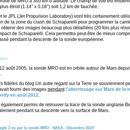
l’orbite de MRO à 300 km d’altitude. Le champ de vue est évide
lus étroit (1.14° x 0.18°) soit 1,2 km de fauchée.
 le JPL (Jet Propulsion Laboratory) vont très certainement utilis
on de la zone du crash de Schiaparelli pour programmer la ca
obtenir des images beaucoup plus détaillées (20 fois plus réso
impact de Schiaparelli. Cela permettra peut-être de mieux comp
passé pendant la descente de la sonde européenne.
mars
12 août 2005, la sonde MRO est en orbite autour de Mars depui
.
rs fidèles du blog Un autre regard sur la Terre se souviennent pe
vait fourni des images
pendant
l’atterrissage sur Mars de la 
sity en août 2012
.
également permis de retrouver la trace de la sonde anglaise B
lement pendant sa descente vers la surface de Mars.