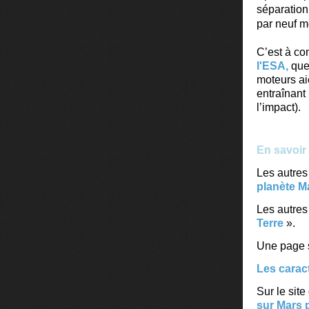
séparation 
par neuf mo
C’est à co
l'ESA,
que 
moteurs ai
entraînant
l’impact).
En savoir 
Les autres 
planète M
Les autres
Terre
».
Une page 
Les carac
Sur le sit
sur Mars