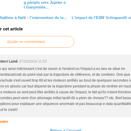
g périple vers Jupiter e
t Ganymède...
Ouragan Matthew à Haïti : l’intervention de la National Geospatial-Intelligence Agency
cet article
Ajouter un commentaire
obert Lainé
27/10/2016 11:53
 qui serai intéressant c'est de savoir si l'endroit ou l'impact a eu lieu se situe en
ont/aval/coté du point visé par la trajectoire de référence, et de combien. Dire que 
rachute s'est ouvert trop tôt et les moteurs arrêtés au bout de quelques secondes 
ns en absolu car tout dépend de la trajectoire pendant la phase de rentrée en haut
s moteurs se sont peut être arrêtés à cause de l'impact, le fait qu'ils n'aient foncti
condes peut venir d'un allumage initial tardif dû a plein de choses?? etc. Bref bea
options pour expliquer une séquence anormale et pas beaucoup e data quantitatifs 
uf le crash!
ndre
Retour à l'accueil