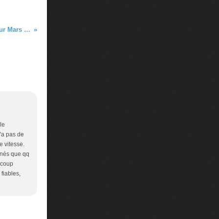
L’impact de l'EDM Schiaparelli sur Mars : des images à plus haute résolution
le
n'a pas de
e vitesse.
onnés que qq
ucoup
fiables,