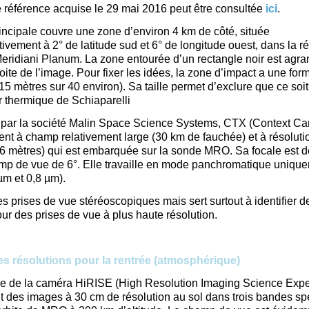
 référence acquise le 29 mai 2016 peut être consultée
ici
.
incipale couvre une zone d’environ 4 km de côté, située
ivement à 2° de latitude sud et 6° de longitude ouest, dans la r
idiani Planum. La zone entourée d’un rectangle noir est agra
roite de l’image. Pour fixer les idées, la zone d’impact a une for
(15 mètres sur 40 environ). Sa taille permet d’exclure que ce soit
r thermique de Schiaparelli
 par la société Malin Space Science Systems, CTX (Context Ca
ent à champ relativement large (30 km de fauchée) et à résoluti
 mètres) qui est embarquée sur la sonde MRO. Sa focale est 
mp de vue de 6°. Elle travaille en mode panchromatique uniqu
µm et 0,8 µm).
es prises de vue stéréoscopiques mais sert surtout à identifier 
our des prises de vue à plus haute résolution.
s résolutions pour la rentrée (atmosphérique)
ôle de la caméra HiRISE (High Resolution Imaging Science Exp
it des images à 30 cm de résolution au sol dans trois bandes sp