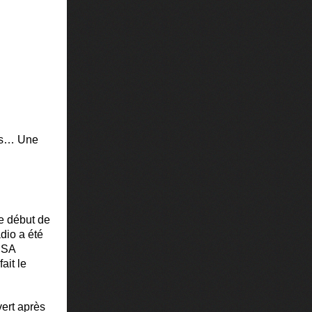
ars… Une
Le début de
dio a été
’ESA
ait le
vert après