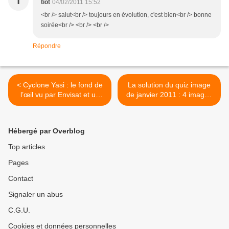
T
tiot
04/02/2011 15:52
<br /> salut<br /> toujours en évolution, c'est bien<br /> bonne
soirée<br /> <br /> <br />
Répondre
< Cyclone Yasi : le fond de
La solution du quiz image
l’œil vu par Envisat et un
de janvier 2011 : 4 images
retour en arrière sur la
acquises par les satellites
trajectoire vue par le
Spot pour une année
satellite MTSAT
anniversaire >
Hébergé par Overblog
Top articles
Pages
Contact
Signaler un abus
C.G.U.
Cookies et données personnelles