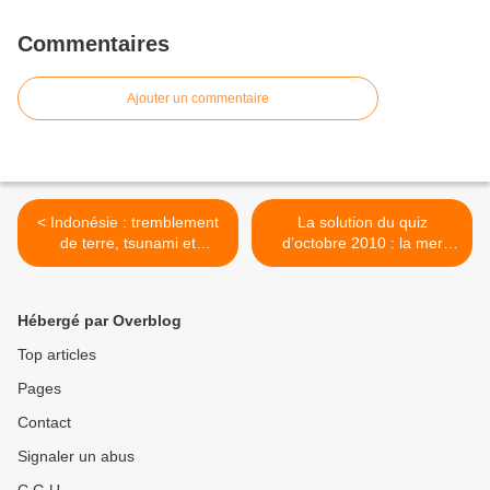
Commentaires
Ajouter un commentaire
< Indonésie : tremblement
La solution du quiz
de terre, tsunami et
d’octobre 2010 : la mer
éruption du volcan Merapi !
d’Aral vue par le satellite
européen Envisat >
Hébergé par Overblog
Top articles
Pages
Contact
Signaler un abus