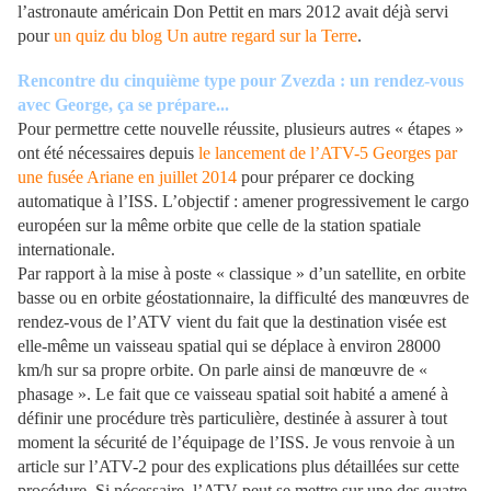
l’astronaute américain Don Pettit en mars 2012 avait déjà servi
pour
un quiz du blog Un autre regard sur la Terre
.
Rencontre du cinquième type pour Zvezda : un rendez-vous
avec George, ça se prépare...
Pour permettre cette nouvelle réussite, plusieurs autres « étapes »
ont été nécessaires depuis
le lancement de l’ATV-5 Georges par
une fusée Ariane en juillet 2014
pour préparer ce docking
automatique à l’ISS. L’objectif : amener progressivement le cargo
européen sur la même orbite que celle de la station spatiale
internationale.
Par rapport à la mise à poste « classique » d’un satellite, en orbite
basse ou en orbite géostationnaire, la difficulté des manœuvres de
rendez-vous de l’ATV vient du fait que la destination visée est
elle-même un vaisseau spatial qui se déplace à environ 28000
km/h sur sa propre orbite. On parle ainsi de manœuvre de «
phasage ». Le fait que ce vaisseau spatial soit habité a amené à
définir une procédure très particulière, destinée à assurer à tout
moment la sécurité de l’équipage de l’ISS. Je vous renvoie à un
article sur l’ATV-2 pour des explications plus détaillées sur cette
procédure. Si nécessaire, l’ATV peut se mettre sur une des quatre