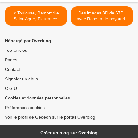
< Toulouse, Ramonville
Des images 3D de 67P :
Saint-Agne, Fleurance,
avec Rosetta, le noyau de
Molines-en-Queyras :
la comète prend du relief >
partout en France, l'été
dans les étoiles...
Hébergé par Overblog
Top articles
Pages
Contact
Signaler un abus
C.G.U.
Cookies et données personnelles
Préférences cookies
Voir le profil de Gédéon sur le portail Overblog
Créer un blog sur Overblog