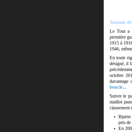
Journée d
Le Tour a 
première gue
1915 à 1918
1946, même s
En toute ri
désigné, il
précédemment
octobre 201
davantage 
boucle...
Suivre le p
maillot jaun
classement d
Bjarne 
pris de
En 2006