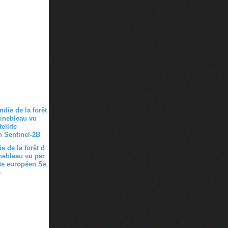
e de la forêt d
nebleau vu par
ite européen Se
B