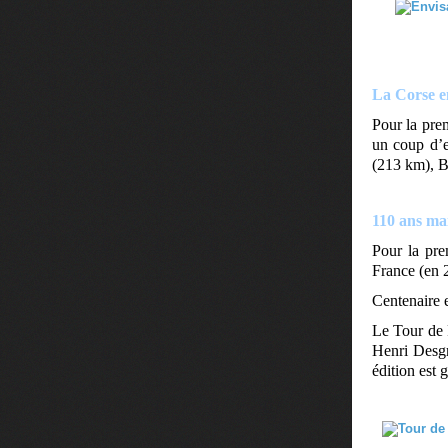
La Corse e
Pour la prem
un coup d’e
(213 km), B
110 ans mai
Pour la pre
France (en 
Centenaire 
Le Tour de 
Henri Desgr
édition est 