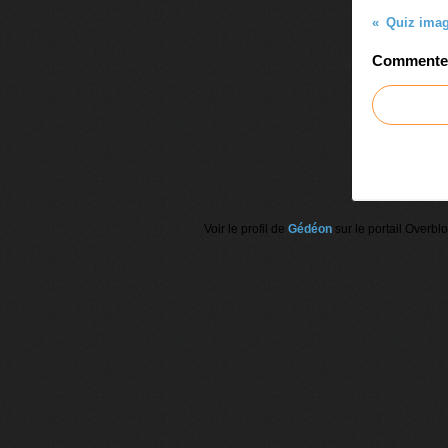
Commenter 
Voir le profil de
Gédéon
sur le portail Overbl