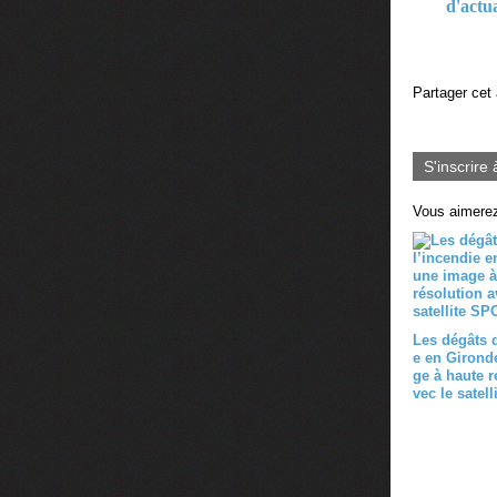
d'actu
Partager cet 
S'inscrire 
Vous aimerez
Les dégâts d
e en Girond
ge à haute r
vec le satel