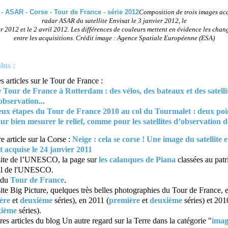
Composition de trois images acq
radar ASAR du satellite Envisat le 3 janvier 2012, le
er 2012 et le 2 avril 2012. Les différences de couleurs mettent en évidence les cha
entre les acquisitions. Crédit image : Agence Spatiale Européenne (ESA)
lus :
s articles sur le Tour de France :
 Tour de France à Rotterdam : des vélos, des bateaux et des satelli
observation...
ux étapes du Tour de France 2010 au col du Tourmalet : deux poi
ur bien mesurer le relief, comme pour les satellites d’observation d
e article sur la Corse :
Neige : cela se corse ! Une image du satellite
t acquise le 24 janvier 2011
 site de l’UNESCO, la page sur
les calanques de Piana
classées au pat
l de l'UNESCO.
e du
Tour de France
.
site Big Picture, quelques très belles photographies du Tour de France,
ère
et
deuxième
séries), en 2011 (
première
et
deuxième
séries) et 201
xième
séries).
res articles du blog Un autre regard sur la Terre dans la catégorie "
imag