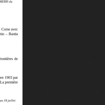
r MERIS du
la Corse avec
hio – Bastia
rontières de
 en 1903 par
 La première
au 18 juillet