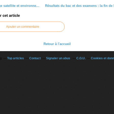
Quiz image satellite et environnement : encore un lac...
cet article
Ajouter un commentaire
Retour à l'accueil
og
Top articles
Contact
Signaler un abus
C.G.U.
Cookies et don