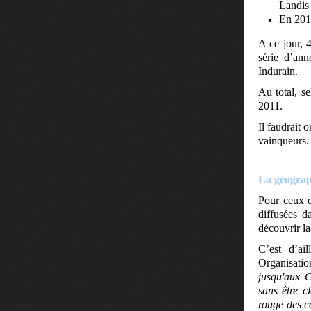
Landis 
En 201
A ce jour, 
série d’an
Indurain.
Au total, s
2011.
Il faudrait 
vainqueurs.
La géograph
Pour ceux q
diffusées d
découvrir la
C’est d’ai
Organisati
jusqu'aux C
sans être 
rouge des c