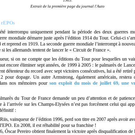
1903.
Extrait de la première page du journal l'Auto
e rEPOs
été interrompu uniquement pendant la période des deux guerres mo
rre mondiale démarre juste après l’édition 1914 du Tour. Celui-ci s’ar
 et reprend en 1919. La seconde guerre mondiale l’interrompt à nouve
i les allemands tentent de lancer le « Circuit de France ».
gueur, si on ne compte que les éditions du Tour pour lesquelles un vai
 faut encore éliminer sept années, de 1999 à 2005 : le palmarès de Lanc
 détenteur du record avec sept victoires consécutives, lui a été retiré
2 pour dopage. Un autre Armstrong, également américain, restera 
dans nos mémoires pour
son exploit du mois de juillet 69, une v
almarès du Tour de France demande un peu d’attention et de patience 
e à l’arrivée sur les Champs-Elysées n’est pas forcément celui qui app
éfinitif :
Riis, vainqueur de l’édition 1996, perd son titre en 2007 après avoir av
 l'EPO. En 2008, il est réhabilité pour sa franchise !
, Óscar Pereiro obtient finalement la victoire après disqualification de