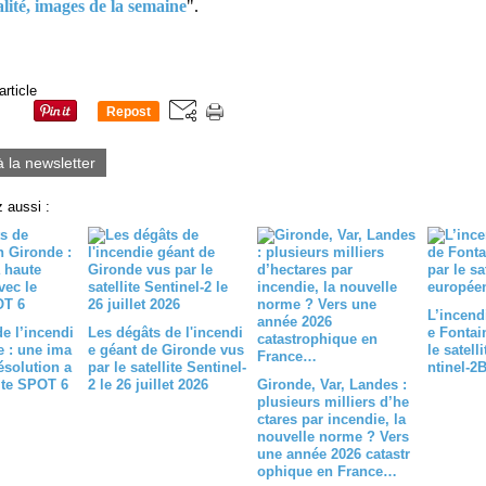
alité, images de la semaine
".
article
Repost
0
à la newsletter
 aussi :
L’incendi
e l’incendi
Les dégâts de l'incendi
e Fontai
e : une ima
e géant de Gironde vus
le satell
ésolution a
par le satellite Sentinel-
ntinel-2
lite SPOT 6
2 le 26 juillet 2026
Gironde, Var, Landes :
plusieurs milliers d’he
ctares par incendie, la
nouvelle norme ? Vers
une année 2026 catastr
ophique en France…