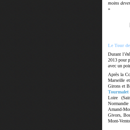
moins deven
»
Le Tour de
Durant l’ét
2013 pour pr
avec un poin
Après la Co
Marseille e
Girons et B
Tourmalet a
Loire (Sai
Normandie 
Amand-Mont
Givors, Bou
Mont-Vento