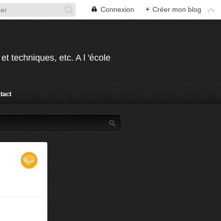
Connexion
+
Créer mon blog
t techniques, etc. A l 'école
tact