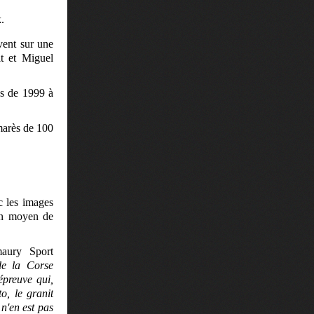
.
vent sur une
t et Miguel
es de 1999 à
lmarès de 100
c les images
bon moyen de
maury Sport
de la Corse
épreuve qui,
, le granit
n'en est pas