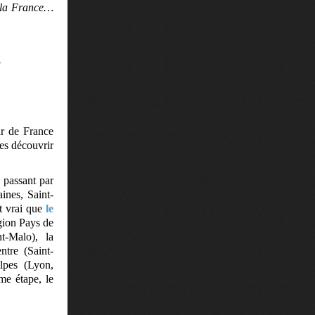
e la France…
.
ur de France
les découvrir
 passant par
ines, Saint-
st vrai que
le
égion Pays de
t-Malo), la
tre (Saint-
lpes (Lyon,
me étape, le