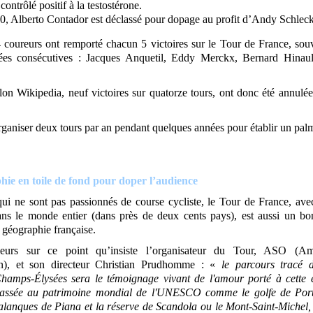
contrôlé positif à la testostérone.
0, Alberto Contador est déclassé pour dopage au profit d’Andy Schleck
4 coureurs ont remporté chacun 5 victoires sur le Tour de France, sou
nées consécutives : Jacques Anquetil, Eddy Merckx, Bernard Hinaul
elon Wikipedia, neuf victoires sur quatorze tours, ont donc été annulé
organiser deux tours par an pendant quelques années pour établir un pa
ie en toile de fond pour doper l’audience
ui ne sont pas passionnés de course cycliste, le Tour de France, ave
ans le monde entier (dans près de deux cents pays), est aussi un 
 géographie française.
lleurs sur ce point qu’insiste l’organisateur du Tour, ASO (A
on), et son directeur Christian Prudhomme : «
le parcours tracé 
hamps-Élysées sera le témoignage vivant de l'amour porté à cette 
classée au patrimoine mondial de l'UNESCO comme le golfe de Porto
alanques de Piana et la réserve de Scandola ou le Mont-Saint-Michel, 