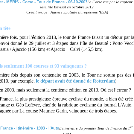
La Corse vue par le capteu
satellite Envisat en octobre 2012.
Crédit image : Agence Spatiale Européenne (ESA)
n tête
ière fois, pour l’édition 2013, le tour de France faisait un détour par 
nvoi donné le 29 juillet et 3 étapes dans l’île de Beauté : Porto-Vecc
astia / Ajaccio (156 km) et Ajaccio – Calvi (145,5 km).
s seulement 100 courses et 93 vainqueurs ?
mière fois depuis son centenaire en 2003, le Tour ne sortira pas des f
2010, par exemple,
le départ avait été donné de Rotterdam
).
en 2003, mais seulement la centième édition en 2013. Où est l’erreur ?
France, la plus prestigieuse épreuve cycliste du monde, a bien été créé
ange et Géo Lefèvre, chef de la rubrique cyclisme du journal L'Auto.
gagnée par La course Maurice Garin, vainqueur de trois étapes.
er
L'itinéraire du premier Tour de France du 1