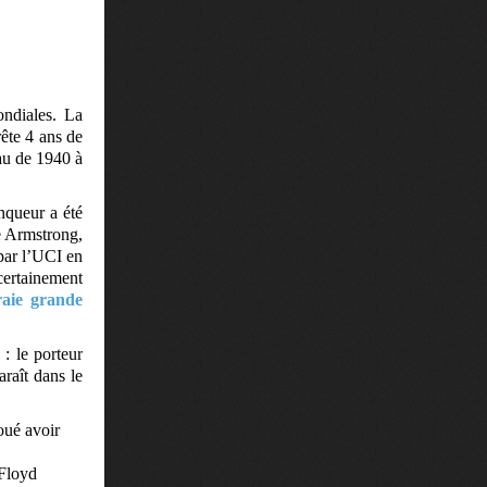
ndiales. La
rête 4 ans de
au de 1940 à
nqueur a été
e Armstrong,
 par l’UCI en
certainement
raie grande
: le porteur
araît dans le
oué avoir
 Floyd