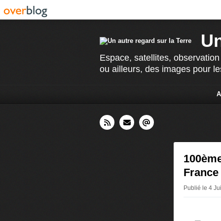
Un
Espace, satellites, observation
ou ailleurs, des images pour le
A
100ème 
France
Publié le 4 J