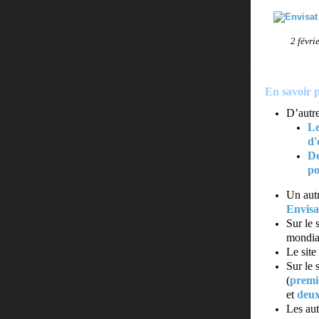
2 févri
En savoir p
D’autre
Le
d'
De
po
Un autr
Envisa
Sur le
mondia
Le sit
Sur le 
(
premi
et
deu
Les aut