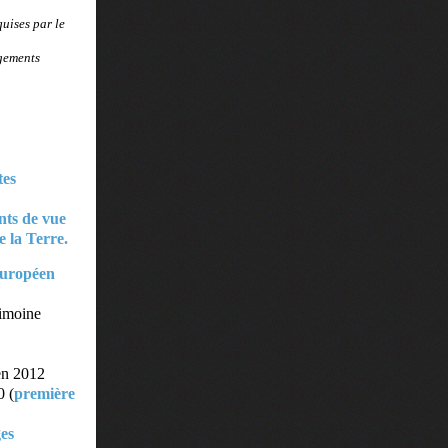
uises par le
ngements
tes
nts de vue
e la Terre.
 européen
rimoine
 en 2012
0 (
première
es