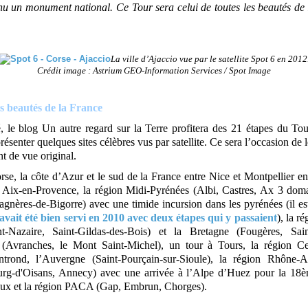
u un monument national. Ce Tour sera celui de toutes les beautés d
La ville d’Ajaccio vue par le satellite Spot 6 en 2012
Crédit image : Astrium GEO-Information Services / Spot Image
s beautés de la France
é, le blog Un autre regard sur la Terre profitera des 21 étapes du To
ésenter quelques sites célèbres vus par satellite. Ce sera l’occasion de 
t de vue original.
rse, la côte d’Azur et le sud de la France entre Nice et Montpellier en
t Aix-en-Provence, la région Midi-Pyrénées (Albi, Castres, Ax 3 doma
agnères-de-Bigorre) avec une timide incursion dans les pyrénées (il e
vait été bien servi en 2010 avec deux étapes qui y passaient
), la r
nt-Nazaire, Saint-Gildas-des-Bois) et la Bretagne (Fougères, Sain
(Avranches, le Mont Saint-Michel), un tour à Tours, la région Cen
rond, l’Auvergne (Saint-Pourçain-sur-Sioule), la région Rhône-A
rg-d'Oisans, Annecy) avec une arrivée à l’Alpe d’Huez pour la 18è
ux et la région PACA (Gap, Embrun, Chorges).