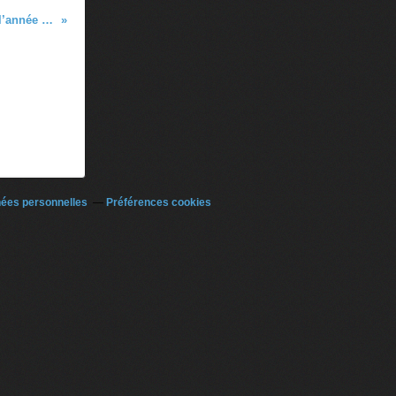
Résultats du bac et des examens : la fin de l’année scolaire et un air de vacances
nées personnelles
Préférences cookies