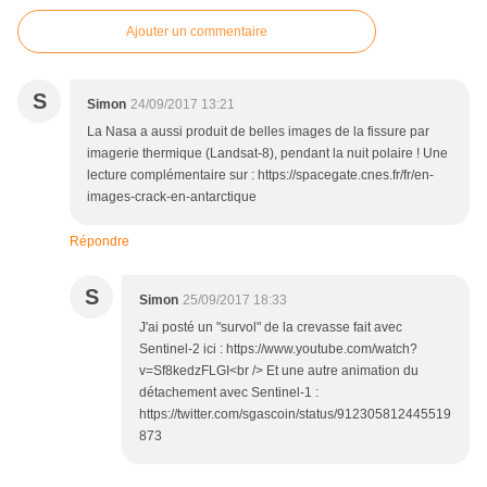
Ajouter un commentaire
S
Simon
24/09/2017 13:21
La Nasa a aussi produit de belles images de la fissure par
imagerie thermique (Landsat-8), pendant la nuit polaire ! Une
lecture complémentaire sur : https://spacegate.cnes.fr/fr/en-
images-crack-en-antarctique
Répondre
S
Simon
25/09/2017 18:33
J'ai posté un "survol" de la crevasse fait avec
Sentinel-2 ici : https://www.youtube.com/watch?
v=Sf8kedzFLGI<br /> Et une autre animation du
détachement avec Sentinel-1 :
https://twitter.com/sgascoin/status/912305812445519
873