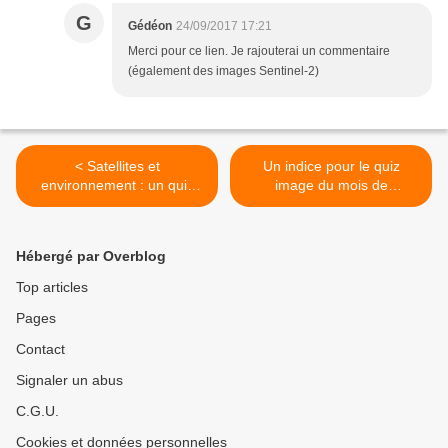
G
Gédéon
24/09/2017 17:21
Merci pour ce lien. Je rajouterai un commentaire
(également des images Sentinel-2)
< Satellites et
Un indice pour le quiz
environnement : un quiz
image du mois de
image pour la rentrée
septembre >
Hébergé par Overblog
Top articles
Pages
Contact
Signaler un abus
C.G.U.
Cookies et données personnelles