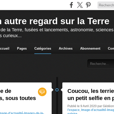
 autre regard sur la Terre
 de la Terre, fusées et lancements, astronomie, sciences e
s curieux...
ccueil
Pages
Catégories
Archives
Abonnement
Con
ée de
Coucou, les terri
, sous toutes
un petit selfie e
Publié le 9 Avril 2020 par Gédéo
l'espace
,
Image-d'actualité-Ima
mage-d'actualité-Images-de-la-
solaire