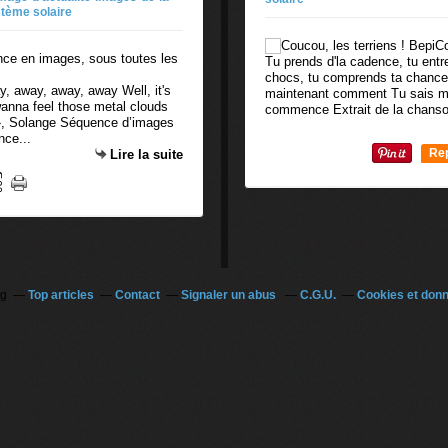
tème solaire
Tu prends d'la cadence, tu ent
chocs, tu comprends ta chance
 away, away, away Well, it's
maintenant comment Tu sais ma
wanna feel those metal clouds
commence Extrait de la chanson
 », Solange Séquence d’images
nce...
Re
Lire la suite
0
og
Top articles
Contact
Signaler un abus
C.G.U.
Cookies et don