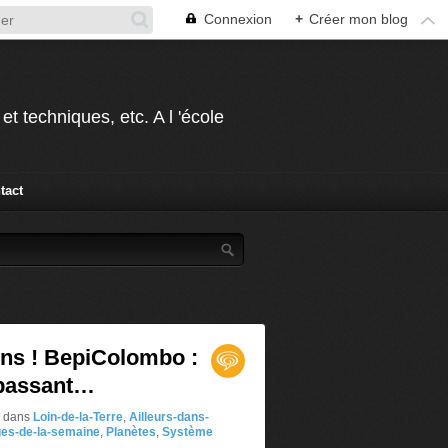
Connexion
+
Créer mon blog
t techniques, etc. A l 'école
tact
ens ! BepiColombo :
n passant…
n
dans
Loin-de-la-Terre
,
Ailleurs-dans-
ges-de-la-semaine
,
Planètes
,
Système