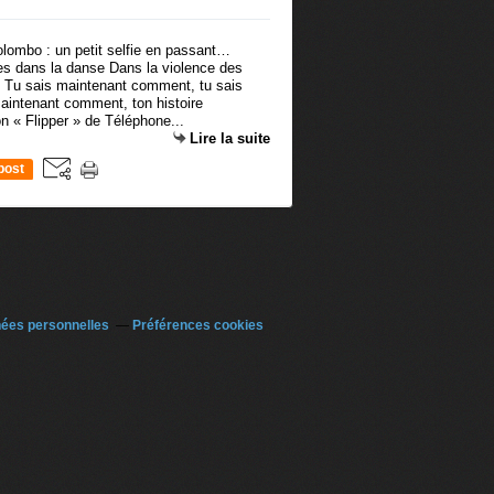
res dans la danse Dans la violence des
 Tu sais maintenant comment, tu sais
intenant comment, ton histoire
 « Flipper » de Téléphone...
Lire la suite
post
nées personnelles
Préférences cookies