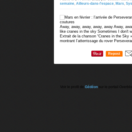
semaine
,
Ailleurs-dans-l'espace
,
Mars
,
Sys
Away, away, away, away, away Away, away,
like cranes in the sky Sometimes I don't 
Extrait de la chanson “Cranes in the Sky
montrant l’atterrissage du rover Persevera
Repost
0
Voir le profil de
Gédéon
sur le portail Overbl