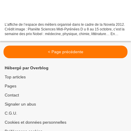
L’affiche de l’espace des métiers organisé dans le cadre de la Novela 2012.
Crédit image : Planète Sciences Midi-Pyrénées D u 8 au 15 octobre, c’est la
semaine des prix Nobel : médecine, physique, chimie, littérature… En
médecine, le japonais Shinya Yamanaka...
< Page précédente
Hébergé par Overblog
Top articles
Pages
Contact
Signaler un abus
C.G.U.
Cookies et données personnelles