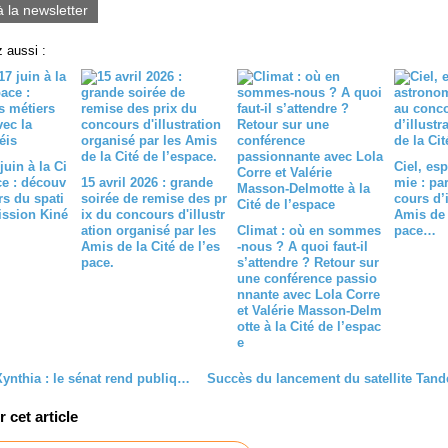
à la newsletter
 aussi :
juin à la Ci
Ciel, es
ce : découv
15 avril 2026 : grande
mie : pa
rs du spati
s oirée de remise des pr
cours d’i
ission Kiné
ix du concours d'illustr
Amis de l
ation organisé par les
Climat : où en sommes
pace…
Amis de la Cité de l’es
-nous ? A quoi faut-il
pace.
s’attendre ? Retour sur
une conférence passio
nnante avec Lola Corre
et Valérie Masson-Delm
otte à la Cité de l’espac
e
Tempête Xynthia : le sénat rend publique un rapport d’étape de la mission d’information sur les conséquences de la tempête
cet article