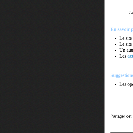
La
En savoir p
Le sit
Le site
Un autr
Les
ac
Suggestions
Les opé
Partager cet 