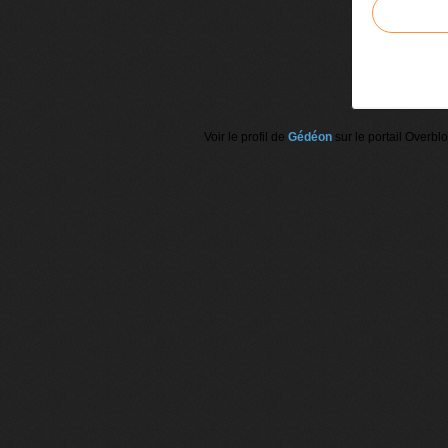
Voir le profil de
Gédéon
sur le portail Overbl