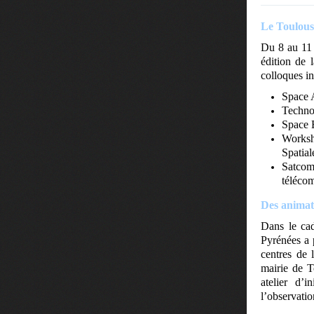
Le Toulous
Du 8 au 11 
édition de 
colloques in
Space A
Techno 
Space E
Worksh
Spatial
Satcom 
télécom
Des animatio
Dans le cad
Pyrénées a 
centres de 
mairie de T
atelier d’i
l’observation