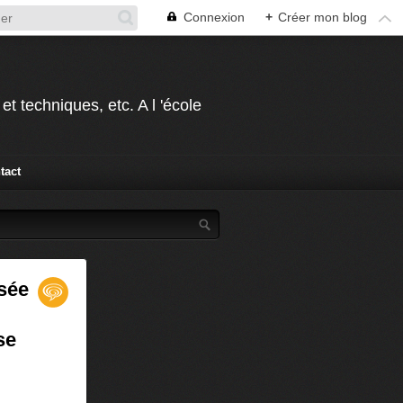
Connexion
+
Créer mon blog
t techniques, etc. A l 'école
tact
osée
se