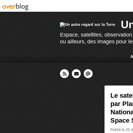
Un
Espace, satellites, observation
ou ailleurs, des images pour le
A
Le sate
par Pla
Nationa
Space
Publié le 20 