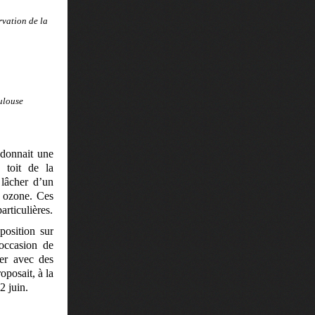
rvation de la
ulouse
 donnait une
 toit de la
 lâcher d’un
n ozone. Ces
rticulières.
osition sur
occasion de
ger avec des
oposait, à la
2 juin.