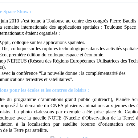
e Space Show :
juin 2010 s’est tenue à Toulouse au centre des congrès Pierre Baudis
la semaine internationale des applications spatiales : Toulouse Spac
ternationaux étaient organisés :
ppli, colloque sur les applications spatiales.
Dis, colloque sur les ruptures technologiques dans les activités spatiale
co, première édition du colloque espace et économie.
op NEREUS (Réseau des Régions Européennes Utilisatrices des Tech
es).
avec la conférence “La nouvelle donne : la complémentarité des
munications terrestres et satellitaires”.
ns pour les écoles et les centres de loisirs :
re du programme d’animations grand public (outreach), Planète Sc
proposé à la demande du CNES plusieurs animations aux jeunes des é
loisirs. La photo ci-dessous par exemple a été prise place du Capito
oulouse avec la nacelle NOTE (Nacelle d'Observation de la Terre) à
nitiation à la localisation par satellite (course d’orientation av
 de la Terre par satellite.