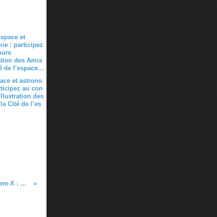
pace et astrono
rticipez au con
llustration des
a Cité de l’es
Succès du lancement du satellite Tandem-X : début d'une mission de 3 ans pour créer un nouveau modèle numérique 3D de l'ensemble de la Terre