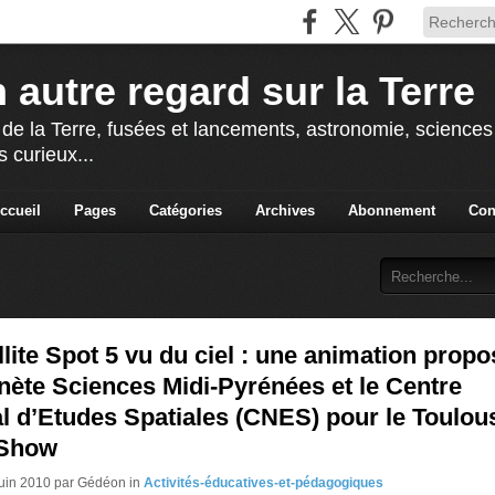
 autre regard sur la Terre
 de la Terre, fusées et lancements, astronomie, sciences e
s curieux...
ccueil
Pages
Catégories
Archives
Abonnement
Con
llite Spot 5 vu du ciel : une animation prop
nète Sciences Midi-Pyrénées et le Centre
l d’Etudes Spatiales (CNES) pour le Toulou
 Show
Juin 2010 par Gédéon in
Activités-éducatives-et-pédagogiques