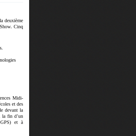
 la deuxième
e Show. Cinq
s.
nologies
iences Midi-
coles et des
le devant la
 la fin d’un
ec GPS) et à