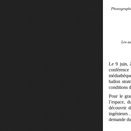
Photographie
Les a
Le 9 juin, 
conférence
médiathèque
ballon stra
conditions d
Pour le gr
l’espace, 
découvrir d
ingénieurs …
demande du 