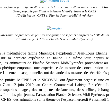
 des jeunes participants d’un centre de loisirs à la fin d’une animation sur l’obse
Terre proposée par Planète Sciences Midi-Pyrénées et le CNES
(Crédit image : CNES et Planète Sciences Midi-Pyrénées)
dultes aussi se prennent au jeu : ici une groupe de sapeurs-pompiers du SDIS de To
(Crédit image : CNES et Planète Sciences Midi-Pyrénées)
à la médiathèque (arche Marengo), l’explorateur Jean-Louis Etienne
 sur sa dernière expédition en ballon. Le même jour, depuis le
, les animateurs de Planète Sciences Midi-Pyrénées procédaient au
tosphérique emportant une expérience de mesure de concentration e
e lancement exceptionnelles ont demandé des mesures de sécurité très pa
and public, le CNES et le SICOVAL ont également organisé une exp
du 7 au 12 juin 2010, au Centre Commercial Labège 2 : c’était l’
e superbes images, des maquettes de lanceurs, de satellites, échan
 Pour les plus jeunes, l’association Planète Sciences Midi-Pyrénées pr
CNES, des animations sur le thème de l’espace mercredi 9 et samedi 1