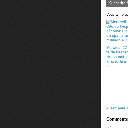
S'inscrire 
Vous aimerez
Mercredi 17 
té de l’espa
rir les métie
al avec la m
is
Commenter 