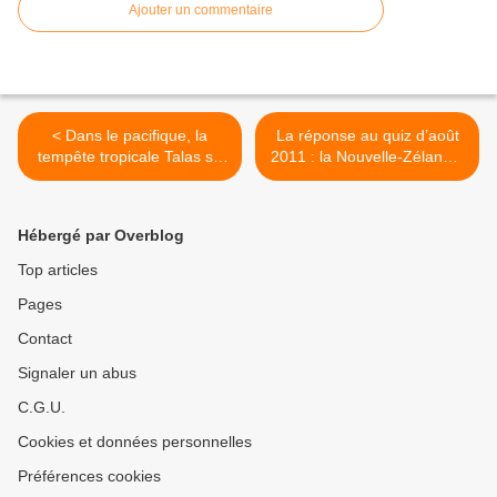
Ajouter un commentaire
< Dans le pacifique, la
La réponse au quiz d’août
tempête tropicale Talas se
2011 : la Nouvelle-Zélande,
transforme en typhon et
pays du rugby et du ballon
menace Osaka et la côte
ovale, vue depuis une
Sud du Japon : un diamètre
orbite circulaire par le
Hébergé par Overblog
impressionnant sur les
satellite Envisat >
images satellite
Top articles
Pages
Contact
Signaler un abus
C.G.U.
Cookies et données personnelles
Préférences cookies