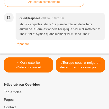
Ajouter un commentaire
G
Guedj Raphaël
23/12/2010 01:56
<br /> 2 coquilles :<br /> "La plan de rotation de la Terre
autour de la Terre est appelé l'écliptique."<br /> "Erastothène"
<br /> <br /> Sympa quand même :)<br /> <br /> <br />
Répondre
< Quiz satellite
L’Europe sous la neige en
d'observation et
décembre : des images du
environnement : mois de
satellite Envisat >
décembre 2010
Hébergé par Overblog
Top articles
Pages
Contact