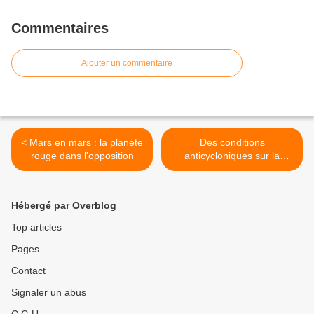
Commentaires
Ajouter un commentaire
< Mars en mars : la planète
Des conditions
rouge dans l'opposition
anticycloniques sur la
France : des températures
estivales et un ciel sans
nuage vu par le satellite
Hébergé par Overblog
Envisat >
Top articles
Pages
Contact
Signaler un abus