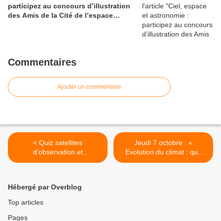
participez au concours d’illustration
des Amis de la Cité de l’espace…
Commentaires
Ajouter un commentaire
< Quiz satellites
Jeudi 7 octobre : «
d'observation et
Evolution du climat : que
environnement : mois
nous apprend le passé ? »,
d'octobre 2010
une conférence
exceptionnelle de Jean
Hébergé par Overblog
Jouzel dans le cadre de la
Novela >
Top articles
Pages