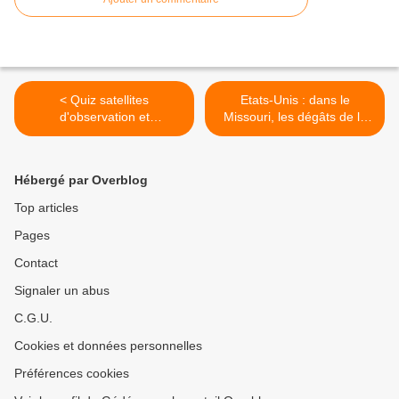
< Quiz satellites
Etats-Unis : dans le
d'observation et
Missouri, les dégâts de la
environnement - L'image
tornade de Joplin vus
mystère pour mai 2011
d’avion >
Hébergé par Overblog
Top articles
Pages
Contact
Signaler un abus
C.G.U.
Cookies et données personnelles
Préférences cookies