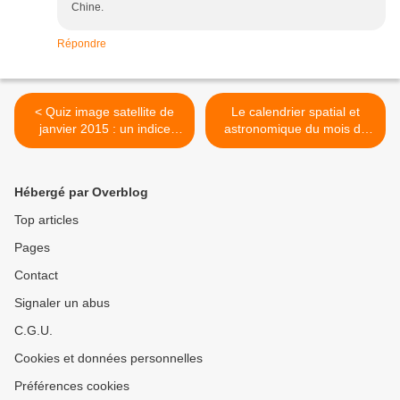
Chine.
Répondre
< Quiz image satellite de
Le calendrier spatial et
janvier 2015 : un indice
astronomique du mois de
avant la réponse…
mars 2015 >
Hébergé par Overblog
Top articles
Pages
Contact
Signaler un abus
C.G.U.
Cookies et données personnelles
Préférences cookies