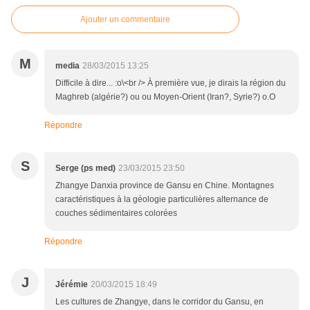
Ajouter un commentaire
M
media
28/03/2015 13:25
Difficile à dire... :o\<br /> À première vue, je dirais la région du
Maghreb (algérie?) ou ou Moyen-Orient (Iran?, Syrie?) o.O
Répondre
S
Serge (ps med)
23/03/2015 23:50
Zhangye Danxia province de Gansu en Chine. Montagnes
caractéristiques à la géologie particulières alternance de
couches sédimentaires colorées
Répondre
J
Jérémie
20/03/2015 18:49
Les cultures de Zhangye, dans le corridor du Gansu, en